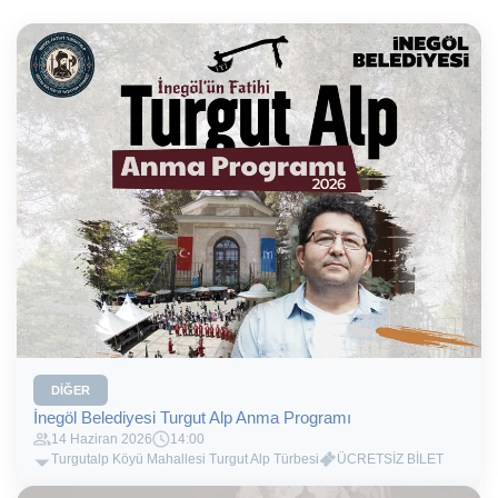
DIĞER
İnegöl Belediyesi Turgut Alp Anma Programı
14 Haziran 2026
14:00
Turgutalp Köyü Mahallesi Turgut Alp Türbesi
ÜCRETSİZ BİLET