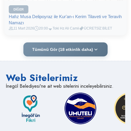
DIĞER
Hafız Musa Delipoyraz ile Kur'an-ı Kerim Tilaveti ve Teravih
Namazı
11 Mart 2026
20:00
Toki Hz Ali Camii
ÜCRETSİZ BİLET
Tümünü Gör (18 etkinlik daha)
Web Sitelerimiz
İnegöl Belediyesi'ne ait web sitelerini inceleyebilirsiniz.