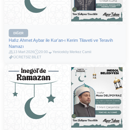
DIĞER
Hafız Ahmet Aybar ile Kur'an-ı Kerim Tilaveti ve Teravih
Namazı
13 Mart 2026
20:00
Yeniceköy Merkez Camii
ÜCRETSİZ BİLET