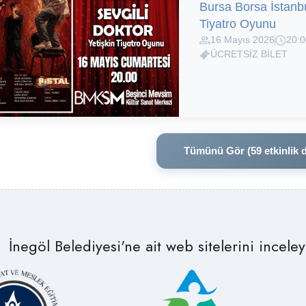
Bursa Borsa İstanbu
Tiyatro Oyunu
16 Mayıs 2026
20:0
ÜCRETSİZ BİLET
Tümünü Gör (59 etkinlik 
İnegöl Belediyesi'ne ait web sitelerini inceleye