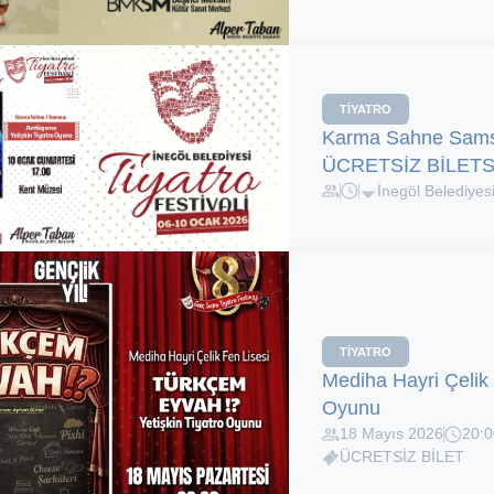
TIYATRO
Karma Sahne Samsu
ÜCRETSİZ BİLETS
İnegöl Belediyes
TIYATRO
Mediha Hayri Çelik
Oyunu
18 Mayıs 2026
20:0
ÜCRETSİZ BİLET