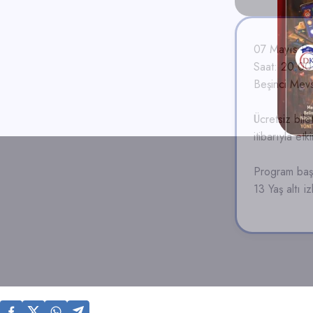
07 Mayıs P
Saat: 20.00
Beşinci Mevs
Ücretsiz bil
itibarıyla et
Program başl
13 Yaş altı i