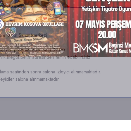
erşembe
im Kültür Sanat Merkezi
etlerinizi program günü saat 09.00
kinlik.inegol.bel.tr adresinden temin edebilirsiniz.
ama saatinden sonra salona izleyici alınmamaktadır.
zleyiciler salona alınmamaktadır.