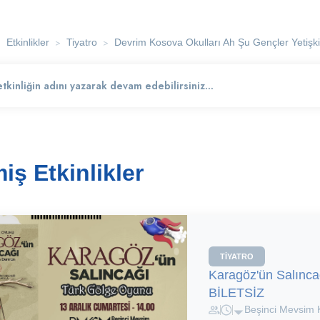
>
>
>
Etkinlikler
Tiyatro
Devrim Kosova Okulları Ah Şu Gençler Yetişk
ş Etkinlikler
TIYATRO
Karagöz'ün Salınc
BİLETSİZ
Beşinci Mevsim 