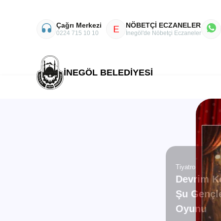
Çağrı Merkezi
NÖBETÇİ ECZANELER
E
0224 715 10 10
İnegöl'de Nöbetçi Eczaneler
İNEGÖL BELEDİYESİ
Tiyatro
Devrim K
Şu Gençle
Oyunu