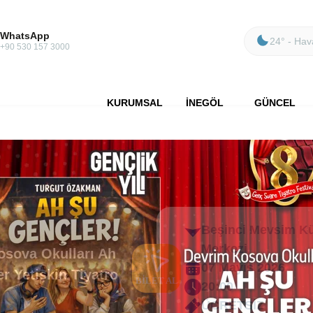
WhatsApp
24° - Hava
+90 530 157 3000
KURUMSAL
İNEGÖL
GÜNCEL
Beşinci Mevsim Kü
Merkezi
osova Okulları Ah
07 Mayıs 2026
r Yetişkin Tiyatro
BİLET AL
20:00
ÜCRETSİZ