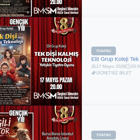
TIYATRO
Elit Grup Koleji Tek
17 Mayıs 2026
20:0
ÜCRETSİZ BİLET
TIYATRO