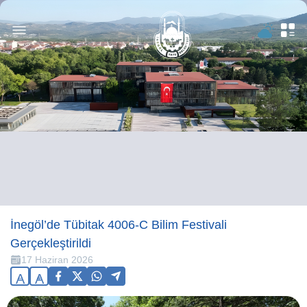
İnegöl’de Tübitak 4006-C Bilim Festivali
Gerçekleştirildi
17 Haziran 2026
A
A