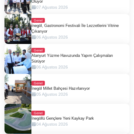
Oluyor
07 Ağustos 2026
Genel
İnegöl, Gastronomi Festivali İle Lezzetlerini Vitrine
Çıkarıyor
06 Ağustos 2026
Genel
Alanyurt Yüzme Havuzunda Yapım Çalışmaları
Sürüyor
06 Ağustos 2026
Genel
İnegöl Millet Bahçesi Hazırlanıyor
05 Ağustos 2026
Genel
İnegöllü Gençlere Yeni Kaykay Park
04 Ağustos 2026