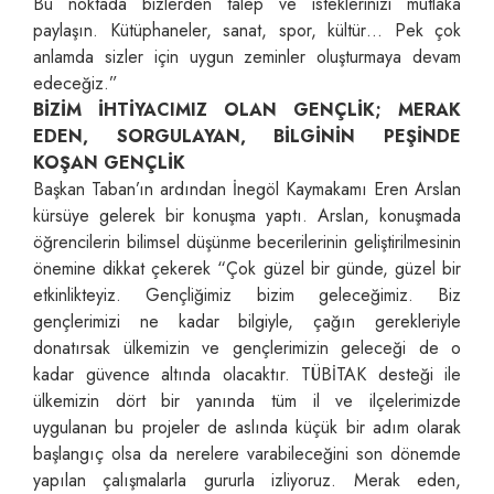
Bu noktada bizlerden talep ve isteklerinizi mutlaka
paylaşın. Kütüphaneler, sanat, spor, kültür… Pek çok
anlamda sizler için uygun zeminler oluşturmaya devam
edeceğiz.”
BİZİM İHTİYACIMIZ OLAN GENÇLİK; MERAK
EDEN, SORGULAYAN, BİLGİNİN PEŞİNDE
KOŞAN GENÇLİK
Başkan Taban’ın ardından İnegöl Kaymakamı Eren Arslan
kürsüye gelerek bir konuşma yaptı. Arslan, konuşmada
öğrencilerin bilimsel düşünme becerilerinin geliştirilmesinin
önemine dikkat çekerek “Çok güzel bir günde, güzel bir
etkinlikteyiz. Gençliğimiz bizim geleceğimiz. Biz
gençlerimizi ne kadar bilgiyle, çağın gerekleriyle
donatırsak ülkemizin ve gençlerimizin geleceği de o
kadar güvence altında olacaktır. TÜBİTAK desteği ile
ülkemizin dört bir yanında tüm il ve ilçelerimizde
uygulanan bu projeler de aslında küçük bir adım olarak
başlangıç olsa da nerelere varabileceğini son dönemde
yapılan çalışmalarla gururla izliyoruz. Merak eden,