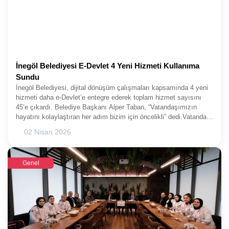
İnegöl Belediyesi E-Devlet 4 Yeni Hizmeti Kullanıma
Sundu
İnegöl Belediyesi, dijital dönüşüm çalışmaları kapsamında 4 yeni
hizmeti daha e-Devlet’e entegre ederek toplam hizmet sayısını
45’e çıkardı. Belediye Başkanı Alper Taban, “Vatandaşımızın
hayatını kolaylaştıran her adım bizim için öncelikli” dedi.Vatandaş
odaklı hizmet anlayışıyla dijitalleşme çalışmalarını aralıksız
02 Nisan 2026
sürdüren İnegöl Belediyesi, e-Devlet kapısındaki hizmet ağını
genişletmeye devam ediyor. Yerel yönetimler arasında e-Devlet
üzerinde en fazla hizmet sunan belediye olma unvanını elinde
Genel
bulunduran İnegöl Belediyesi, son olarak 4 yeni hizmeti daha
sisteme dahil etti.E-DEVLET’TEN 45 HİZMET
SUNULUYORYapılan çalışma kapsamında; Çevre Temizlik Vergisi
ile İlan ve Reklam Vergisi bildirim işlemleri tüzel ve gerçek kişiler
için tamamen dijital ortama taşındı. Bu yenilikle birlikte hem
vatandaşların hem de işletme sahiplerinin işlemlerini daha hızlı ve
kolay bir şekilde gerçekleştirmesi hedefleniyor. İnegöl