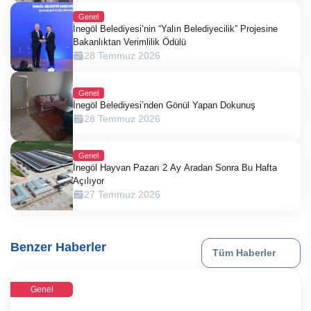
Genel
İnegöl Belediyesi’nin “Yalın Belediyecilik” Projesine
Bakanlıktan Verimlilik Ödülü
28 Temmuz 2026
Genel
İnegöl Belediyesi’nden Gönül Yapan Dokunuş
28 Temmuz 2026
Genel
İnegöl Hayvan Pazarı 2 Ay Aradan Sonra Bu Hafta
Açılıyor
27 Temmuz 2026
Benzer Haberler
Tüm Haberler
Genel