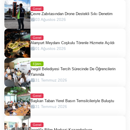
Genel
Çevre Zabıtasından Drone Destekli Sıkı Denetim
03 Ağustos 2026
Genel
Alanyurt Meydanı Coşkulu Törenle Hizmete Açıldı
01 Ağustos 2026
Eğitim
İnegöl Belediyesi Tercih Sürecinde De Öğrencilerin
Yanında
31 Temmuz 2026
Genel
Başkan Taban Yerel Basın Temsilcileriyle Buluştu
31 Temmuz 2026
Genel
İnegöl'e Bilim Merkezi Kazandırılıyor