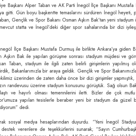
ediye Başkanı Alper Taban ve AK Parti İnegöl İlçe Başkanı Mustafa
’ya gitti. Gün boyu başkentte temaslarını sürdüren İnegöl heyeti,
Taban, Gençlik ve Spor Bakanı Osman Aşkın Bak’tan yeni stadyum i
vcut statta ve İnegöl’deki diğer spor sahalarında bir dizi iyileş
İnegöl İlçe Başkanı Mustafa Durmuş ile birlikte Ankara’ya giden B
 Aşkın Bak ile yapılan görüşme sonrası stadyum müjdesi ve gö
an Taban, stadyum ile ilgili zaten belirli girişimlerin yapılmış o
ştirdik, Bakanlarımızla bir araya geldik. Gençlik ve Spor Bakanımız
kilimiz üzerinden de zaten daha önce bir dizi girişimler yapmıştık
ızın randevusu üzerine stadyum konusunu görüştük. Sağ olsun Ba
tı ve hayırlı olması temennilerini iletti. Bizler de çok mutlu
or’umuza yapılan tesislerle beraber yeni bir stadyum da güzel b
ediyorum” dedi.
larak sosyal medya hesaplarından duyurdu. “Yeni İnegöl Stadyu
 destek verenlere de teşekkürlerini sunarak; “Sayın Cumhurbaş