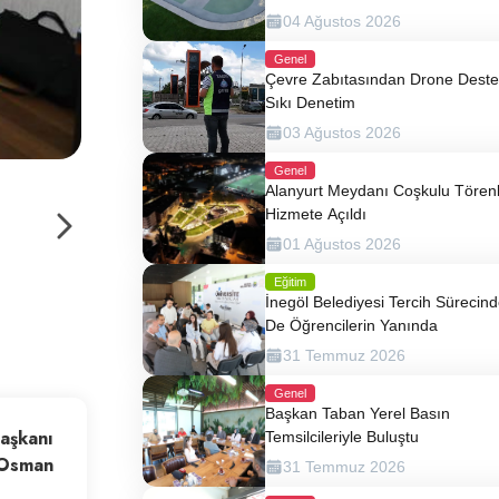
04 Ağustos 2026
Genel
Çevre Zabıtasından Drone Destek
Sıkı Denetim
03 Ağustos 2026
Genel
Alanyurt Meydanı Coşkulu Tören
Hizmete Açıldı
01 Ağustos 2026
Eğitim
İnegöl Belediyesi Tercih Sürecin
De Öğrencilerin Yanında
31 Temmuz 2026
Genel
Başkan Taban Yerel Basın
Başkanı
Temsilcileriyle Buluştu
 Osman
31 Temmuz 2026