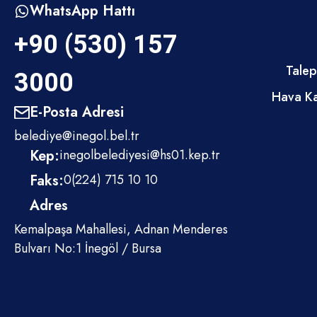
WhatsApp Hattı
bağlayan g
kutlanıyor.
+90 (530) 157
literatürün
isteme, sev
Talep
etmektedir
3000
Regaip Kan
Hava Ka
Rabbimizin 
E-Posta Adresi
manevi sayı
anlamlı ge
belediye@inegol.bel.tr
ortamının g
Kep:
inegolbelediyesi@hs01.kep.tr
muhabbetin
kaynaşmanı
Faks:
0(224) 715 10 10
Bu gece en 
Adres
Gazze, Ku
İsrail’in s
Kemalpaşa Mahallesi, Adnan Menderes
bugüne kada
Bulvarı No:1 İnegöl / Bursa
yitirdi. M
ve gözyaşın
büyük teme