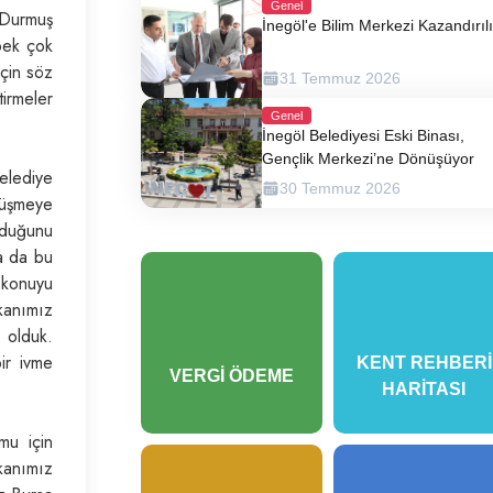
Genel
 Durmuş
İnegöl'e Bilim Merkezi Kazandırıl
 pek çok
çin söz
31 Temmuz 2026
tirmeler
Genel
İnegöl Belediyesi Eski Binası,
Gençlik Merkezi’ne Dönüşüyor
elediye
30 Temmuz 2026
rüşmeye
lduğunu
la da bu
, konuyu
kanımız
 olduk.
ir ivme
KENT REHBERI
VERGI ÖDEME
HARITASI
mu için
kanımız