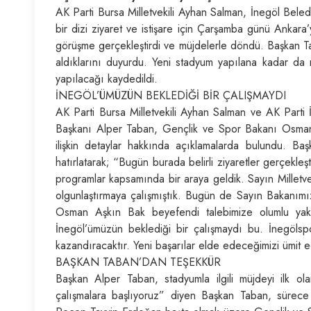
AK Parti Bursa Milletvekili Ayhan Salman, İnegöl Bel
bir dizi ziyaret ve istişare için Çarşamba günü Ankara
görüşme gerçekleştirdi ve müjdelerle döndü. Başkan 
aldıklarını duyurdu. Yeni stadyum yapılana kadar da me
yapılacağı kaydedildi.
İNEGÖL’ÜMÜZÜN BEKLEDİĞİ BİR ÇALIŞMAYDI
AK Parti Bursa Milletvekili Ayhan Salman ve AK Parti 
Başkanı Alper Taban, Gençlik ve Spor Bakanı Osman
ilişkin detaylar hakkında açıklamalarda bulundu. Başk
hatırlatarak; “Bugün burada belirli ziyaretler gerçekle
programlar kapsamında bir araya geldik. Sayın Milletve
olgunlaştırmaya çalışmıştık. Bugün de Sayın Bakanım
Osman Aşkın Bak beyefendi talebimize olumlu yaklaş
İnegöl’ümüzün beklediği bir çalışmaydı bu. İnegölsp
kazandıracaktır. Yeni başarılar elde edeceğimizi ümit 
BAŞKAN TABAN’DAN TEŞEKKÜR
Başkan Alper Taban, stadyumla ilgili müjdeyi ilk o
çalışmalara başlıyoruz” diyen Başkan Taban, sürece