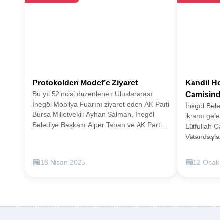
Protokolden Modef’e Ziyaret
Kandil He
Bu yıl 52’ncisi düzenlenen Uluslararası
Camisind
İnegöl Mobilya Fuarını ziyaret eden AK Parti
İnegöl Bele
Bursa Milletvekili Ayhan Salman, İnegöl
ikramı gel
Belediye Başkanı Alper Taban ve AK Parti
Lütfullah C
İnegöl İlçe Başkanı Mustafa Durmuş
Vatandaşlar
katılımcılara hayırlı işler dileklerini
yapıldı.İne
iletti.İnegöl’de mobilya şöleni Salı günü
değişmez ge
18 Nisan 2025
12 Ocak
başladı. 52. Uluslararası İnegöl Mobilya
helva ikra
Fuarı sezonun yeni trendleri ve özgün
etti. Her k
modelleriyle kapılarını ziyaretçilerine açtı.
helva ikram
140 üretici firmanın yer aldığı fuara ilgi
ayların müj
yoğun olurken, 25 bin metrekarelik fuar
Hacı Lütful
alanında sektöre yön veren bir fuar
gerçekleştir