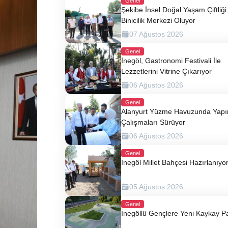
Genel
Şekibe İnsel Doğal Yaşam Çiftliği 
Binicilik Merkezi Oluyor
07 Ağustos 2026
Genel
İnegöl, Gastronomi Festivali İle
Lezzetlerini Vitrine Çıkarıyor
06 Ağustos 2026
Genel
Alanyurt Yüzme Havuzunda Yap
Çalışmaları Sürüyor
06 Ağustos 2026
Genel
İnegöl Millet Bahçesi Hazırlanıyo
05 Ağustos 2026
Genel
İnegöllü Gençlere Yeni Kaykay P