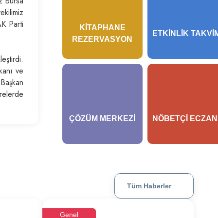
z Bursa
ekilimiz
K Parti
KITAPHANE
ETKINLIK TAKVI
REZERVASYON
ştirdi.
kanı ve
 Başkan
arelerde
ÇÖZÜM MERKEZI
NÖBETÇI ECZAN
Tüm Haberler
Genel