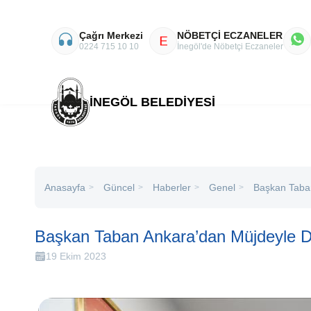
Çağrı Merkezi
NÖBETÇİ ECZANELER
E
0224 715 10 10
İnegöl'de Nöbetçi Eczaneler
İNEGÖL BELEDİYESİ
Anasayfa
Haberler
Genel
Başkan Taba
Güncel
>
>
>
>
Başkan Taban Ankara’dan Müjdeyle 
19 Ekim 2023