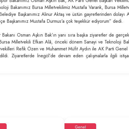
Spor Bakanımız Osman Aşkın Bak, AK Parti Genel Başkan Vekilimi
oloji Bakanımız Bursa Milletvekilimiz Mustafa Varank, Bursa Milletv
Belediye Başkanımız Alinur Aktaş ve üstün gayretlerinden dolayı A
l İlçe Başkanımız Mustafa Durmus'a çok teşekkür ediyorum” dedi.
Bakanı Osman Aşkın Bak’ın yanı sıra başka ziyaretler de gerçekle
Bursa Milletvekili Efkan Alâ, önceki dönem Sanayi ve Teknoloji Ba
letvekilleri Refik Özen ve Muhammet Müfit Aydın ile AK Parti Genel
edildi. Ziyaretlerde İnegöl’de devam eden çalışmalarla ilgili istiş
Genel