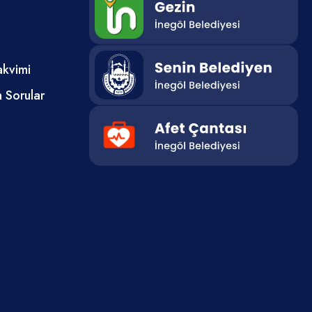
3’üncülüğü ise Bursa Gökyüzü Hava
maya devam
Sporları Kulübü elde etti.
lar ise;
lmak,
iyor olmak.
akvimi
i bir
r suçtan
n Sorular
hüküm
 usulü ile
daha önce
ın sunumunu
ÜRESİ 60
iyesi
i arasında
 hayata
nde
, deneyim
3 Nisan’a
cunda
k
nde her staj