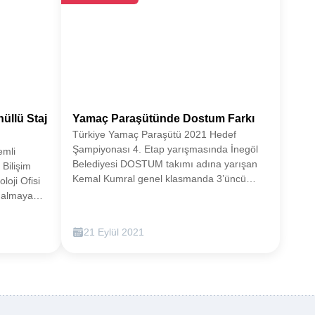
üllü Staj
Yamaç Paraşütünde Dostum Farkı
Türkiye Yamaç Paraşütü 2021 Hedef
Şampiyonası 4. Etap yarışmasında İnegöl
emli
Belediyesi DOSTUM takımı adına yarışan
 Bilişim
Kemal Kumral genel klasmanda 3’üncü
oji Ofisi
oldu. Kulüp sıralamasında ise DOSTUM
ı almaya
takımı 2’ncilik kürsüsüne çıktı.Türkiye
aşvurularda
Yamaç Paraşütü 2021 Hedef Şampiyonası
dan hizmet
21 Eylül 2021
4. Etap yarışması 17-19 Eylül tarihlerinde
andan da
Burdur’da gerçekleştirildi. Şampiyonanın 4.
ellerini
Etabında İnegöl Belediye Spor Kulübü
hamlesine
DOSTUM Yamaç Paraşütü takımı da katıldı.
yan İnegöl
DOSTUM adına şampiyonada; Kemal
a Proje
Kumral, Anıl Doruk, Yılmaz Bedir ve
gönüllü