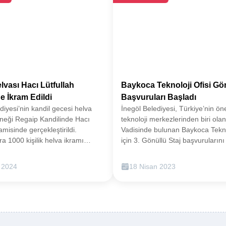
lvası Hacı Lütfullah
Baykoca Teknoloji Ofisi Gön
e İkram Edildi
Başvuruları Başladı
diyesi’nin kandil gecesi helva
İnegöl Belediyesi, Türkiye’nin ön
eneği Regaip Kandilinde Hacı
teknoloji merkezlerinden biri olan
amisinde gerçekleştirildi.
Vadisinde bulunan Baykoca Teknol
a 1000 kişilik helva ikramı
için 3. Gönüllü Staj başvuruların
göl’de kandil gecelerinin
başladı. Online olarak yapılan b
leneklerinden biri haline gelen
son gün 23 Nisan Pazar.Bir yan
 2024
18 Nisan 2023
mı, Regaip Kandilinde de devam
seferberliğini sürdürürken bir y
andilde yatsı namazı sonrası
geleceğin güçlü Türkiye’sinin tem
ları yapan İnegöl Belediyesi, üç
oluşturan yerli ve milli teknoloji 
decisi olan Regaip Kandilinde
destek olacak projeler ortaya ko
lah Camisinde helva ikramları
Belediyesi, bu kapsamda Baykoc
di.AK Parti Bursa Milletvekili
Takımları oluşturmuştu. Tamamı 