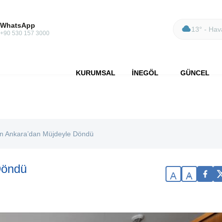
WhatsApp
13° - Hava
+90 530 157 3000
KURUMSAL
İNEGÖL
GÜNCEL
n Ankara’dan Müjdeyle Döndü
Döndü
A
A