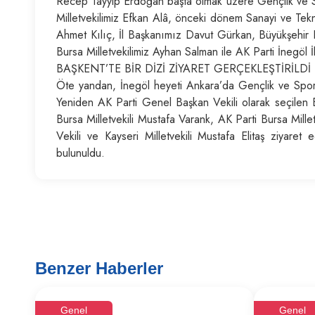
Recep Tayyip Erdoğan başta olmak üzere Gençlik ve 
Milletvekilimiz Efkan Alâ, önceki dönem Sanayi ve Tekn
Ahmet Kılıç, İl Başkanımız Davut Gürkan, Büyükşehir 
Bursa Milletvekilimiz Ayhan Salman ile AK Parti İnegö
BAŞKENT’TE BİR DİZİ ZİYARET GERÇEKLEŞTİRİLDİ
Öte yandan, İnegöl heyeti Ankara’da Gençlik ve Spor 
Yeniden AK Parti Genel Başkan Vekili olarak seçilen 
Bursa Milletvekili Mustafa Varank, AK Parti Bursa Mil
Vekili ve Kayseri Milletvekili Mustafa Elitaş ziyaret 
bulunuldu.
Benzer Haberler
Genel
Genel