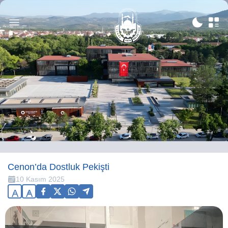
Cenon’da Dostluk Pekişti
10 Kasım 2025
A
A