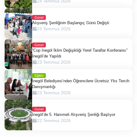
24 Temmuz 2026
Genel
Alışveriş Şenliğinin Başlangıç Günü Değişti
23 Temmuz 2026
Genel
“Cop İnegöl İklim Değişikliği Yerel Taraflar Konferansı”
İnegöl’de Yapıldı
23 Temmuz 2026
Eğitim
İnegöl Belediyesi’nden Öğrencilere Ücretsiz Yks Tercih
Danışmanlığı
23 Temmuz 2026
Genel
İnegöl’de 5. Hanımeli Alışveriş Şenliği Başlıyor
22 Temmuz 2026