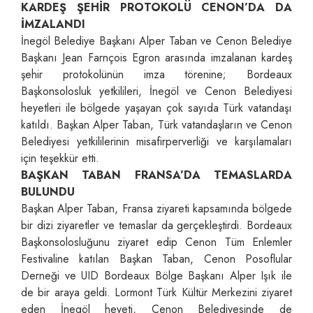
KARDEŞ ŞEHİR PROTOKOLÜ CENON’DA DA
İMZALANDI
İnegöl Belediye Başkanı Alper Taban ve Cenon Belediye
Başkanı Jean Farnçois Egron arasında imzalanan kardeş
şehir protokolünün imza törenine; Bordeaux
Başkonsolosluk yetkilileri, İnegöl ve Cenon Belediyesi
heyetleri ile bölgede yaşayan çok sayıda Türk vatandaşı
katıldı. Başkan Alper Taban, Türk vatandaşların ve Cenon
Belediyesi yetkililerinin misafirperverliği ve karşılamaları
için teşekkür etti.
BAŞKAN TABAN FRANSA’DA TEMASLARDA
BULUNDU
Başkan Alper Taban, Fransa ziyareti kapsamında bölgede
bir dizi ziyaretler ve temaslar da gerçekleştirdi. Bordeaux
Başkonsolosluğunu ziyaret edip Cenon Tüm Enlemler
Festivaline katılan Başkan Taban, Cenon Posoflular
Derneği ve UID Bordeaux Bölge Başkanı Alper Işık ile
de bir araya geldi. Lormont Türk Kültür Merkezini ziyaret
eden İnegöl heyeti, Cenon Belediyesinde de