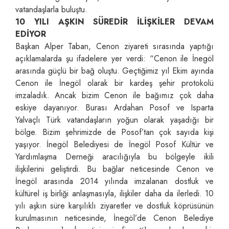
vatandaşlarla buluştu.
10 YILI AŞKIN SÜREDİR İLİŞKİLER DEVAM
EDİYOR
Başkan Alper Taban, Cenon ziyareti sırasında yaptığı
açıklamalarda şu ifadelere yer verdi: “Cenon ile İnegöl
arasında güçlü bir bağ oluştu. Geçtiğimiz yıl Ekim ayında
Cenon ile İnegöl olarak bir kardeş şehir protokolü
imzaladık. Ancak bizim Cenon ile bağımız çok daha
eskiye dayanıyor. Burası Ardahan Posof ve Isparta
Yalvaçlı Türk vatandaşların yoğun olarak yaşadığı bir
bölge. Bizim şehrimizde de Posof’tan çok sayıda kişi
yaşıyor. İnegöl Belediyesi de İnegöl Posof Kültür ve
Yardımlaşma Derneği aracılığıyla bu bölgeyle ikili
ilişkilerini geliştirdi. Bu bağlar neticesinde Cenon ve
İnegöl arasında 2014 yılında imzalanan dostluk ve
kültürel iş birliği anlaşmasıyla, ilişkiler daha da ilerledi. 10
yılı aşkın süre karşılıklı ziyaretler ve dostluk köprüsünün
kurulmasının neticesinde, İnegöl’de Cenon Belediye