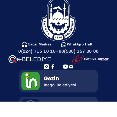
mecliste masaya yatırıldı. Konu hakkında bilgilendirme yapan
Başkan Taban, “Geri dönüşüm sistemini de belediyemiz eliyle
yapabilmek için çalışma başlatmıştık. İlk olarak bunu bertaraf
firmalarıyla yapacağız ama kurduğumuz şirketle, malzemelerin
işlenmesiyle alakalı çalışma yapacağız” dedi. Madde oy birliği ile
kabul edildi.AKHİSARDAKİ PARKLARIN İSİMLERİ
DEĞİŞTİMecliste Akhisar Mahalle Muhtarı Oktay Garip’in talebi
üzerine bölgede bulunan bazı parkların isimlerinin değişmesi de
görüşüldü. Muhtar Garip’in talebi doğrultusunda mahalledeki
Çağrı Merkezi
WhatApp Hattı
parklara; Ahıska Parkı, Pehlivan Koca Yusuf Parkı, Sultan
0(224) 715 10 10
+90(530) 157 30 00
Alparslan Çocuk Parkı, Şehit Türkan Bebek Çocuk Parkı, Gazi
Mustafa Kemal Atatürk Meydanı Parkı, Nasrettin Hoca Neşeli
e-BELEDIYE
Çocuk Parkı, 23 Nisan Çocuk Parkı ve Çamlık Dede Korkut Parkı
isimleri verildi. Madde oy birliği ile kabul edildi.CERRAH
MAHALLESİNE SEMT PAZARI KURULUYORMeclisin 16.
Maddesinde ise Cerrah Mahallesinde açık semt pazarı kurulması
konusu görüşüldü. Cuma günü bin metrekare alanda 35 esnafın
yer alacağı bir Pazar alanının oluşturulduğunu kaydeden Başkan
Taban, 1 aylık süreçte pazarı hizmete açmayı hedeflediklerini
söyledi.CERRAH’A MOBESEÖte yandan, meclise sunulan takrir
maddelerinde ise Cerrah Mahallesine MOBESE kurulması konusu
gündeme geldi. Yapılacak MOBESE çalışmasına belediyenin 60
bin TL destekte bulunması konuşuldu. Madde oybirliği ile kabul
edildi.KAVŞAKLAR DÜZENLENECEKİnegöl’ün her bölgesinde