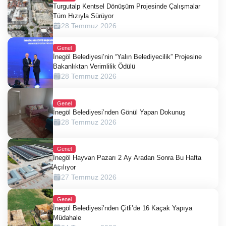
Turgutalp Kentsel Dönüşüm Projesinde Çalışmalar
Tüm Hızıyla Sürüyor
28 Temmuz 2026
Genel
İnegöl Belediyesi’nin “Yalın Belediyecilik” Projesine
Bakanlıktan Verimlilik Ödülü
28 Temmuz 2026
Genel
İnegöl Belediyesi’nden Gönül Yapan Dokunuş
28 Temmuz 2026
Genel
İnegöl Hayvan Pazarı 2 Ay Aradan Sonra Bu Hafta
Açılıyor
27 Temmuz 2026
Genel
İnegöl Belediyesi’nden Çitli’de 16 Kaçak Yapıya
Müdahale