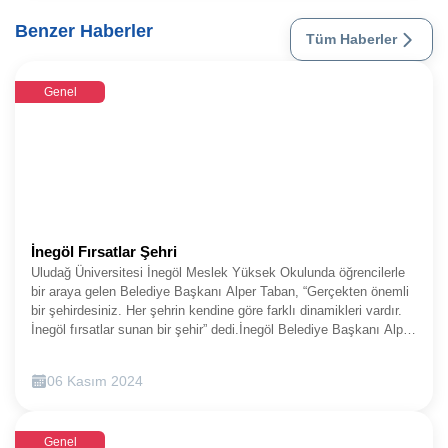
Benzer Haberler
Tüm Haberler
Genel
İnegöl Fırsatlar Şehri
Uludağ Üniversitesi İnegöl Meslek Yüksek Okulunda öğrencilerle
bir araya gelen Belediye Başkanı Alper Taban, “Gerçekten önemli
bir şehirdesiniz. Her şehrin kendine göre farklı dinamikleri vardır.
İnegöl fırsatlar sunan bir şehir” dedi.İnegöl Belediye Başkanı Alper
Taban, Uludağ Üniversitesi İnegöl Meslek Yüksek Okulu
organizasyonuyla düzenlenen buluşmada üniversite öğrencileriyle
06 Kasım 2024
bir araya geldi. Çoğunluğu farklı şehirlerden gelmiş olan
öğrencilere şehri tanıtan Başkan Taban, aynı zamanda öğrencilerin
İnegöl’e dair izlenimlerini de dinledi. MYO çok amaçlı salonunda
Genel
ve okul kantininde iki ayrı öğrenci buluşmasında Başkan Taban,