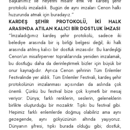
Başkanımız ile heyetini misafir ettik ve kardeş şehir
protokolü imzaladık. Bugün de aynı imzaları Cenon halkı
huzurunda atmak için buradayız.”
KARDEŞ ŞEHİR PROTOKOLÜ, İKİ HALK
ARASINDA ATILAN KALICI BİR DOSTLUK İMZASI
“İmzaladığımız kardeş şehir protokolü, sadece iki
belediye arasında bir iş birliği belgesi değil; iki halk
arasında atılmış kalıcı bir dostluk imzasıdır. Bu kardeşliği
Cenon’un misafirperver topraklarında yeniden imzalamak,
bu dostluğu daha da derinleştirmek bizler için büyük bir
onur kaynağıdır. Ayrıca Cenon şehrinin Tüm Enlemler
Festivalinde yer aldık. Tüm Enlemler Festivali, kardeş şehir
protokolünün imzalanması açısından da aslında çok
önemli. Çünkü bu festival bize çok kıymetli bir mesaj
veriyor: Dünya; farklı renklerin, seslerin, geleneklerin
birlikte oluşturduğu bir mozaiktir. Tıpkı bu festival gibi.
Hepimiz farklı enlemlerde doğmuş olabiliriz ama aynı
gezegende, aynı gökyüzünün altında yaşıyoruz.
Dünyanın şifresi, tıpkı burada olduğu gibi; dostluk,