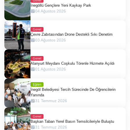
Genel
İnegöllü Gençlere Yeni Kaykay Park
04 Ağustos 2026
Genel
Çevre Zabıtasından Drone Destekli Sıkı Denetim
03 Ağustos 2026
Genel
Alanyurt Meydanı Coşkulu Törenle Hizmete Açıldı
01 Ağustos 2026
Eğitim
İnegöl Belediyesi Tercih Sürecinde De Öğrencilerin
Yanında
31 Temmuz 2026
Genel
Başkan Taban Yerel Basın Temsilcileriyle Buluştu
31 Temmuz 2026