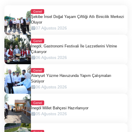
Genel
Şekibe İnsel Doğal Yaşam Çiftliği Atlı Binicilik Merkezi
Oluyor
07 Ağustos 2026
Genel
İnegöl, Gastronomi Festivali İle Lezzetlerini Vitrine
Çıkarıyor
06 Ağustos 2026
Genel
Alanyurt Yüzme Havuzunda Yapım Çalışmaları
Sürüyor
06 Ağustos 2026
Genel
İnegöl Millet Bahçesi Hazırlanıyor
05 Ağustos 2026