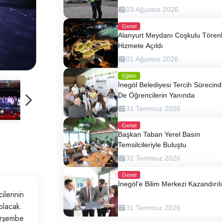
03 Ağustos 2026
Genel
Alanyurt Meydanı Coşkulu Tören
Hizmete Açıldı
01 Ağustos 2026
Eğitim
İnegöl Belediyesi Tercih Sürecin
De Öğrencilerin Yanında
31 Temmuz 2026
Genel
Başkan Taban Yerel Basın
Temsilcileriyle Buluştu
31 Temmuz 2026
Genel
İnegöl'e Bilim Merkezi Kazandırıl
ilerinin
olacak.
31 Temmuz 2026
Perşembe