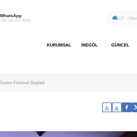
WhatsApp
13° - Hava
+90 530 157 3000
KURUMSAL
İNEGÖL
GÜNCEL
iyatro Festivali Başladı
A
A