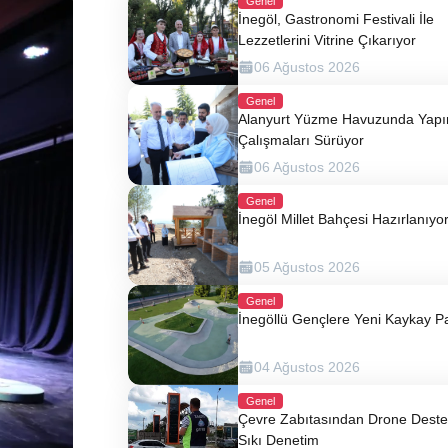
Genel
İnegöl, Gastronomi Festivali İle
Lezzetlerini Vitrine Çıkarıyor
06 Ağustos 2026
Genel
Alanyurt Yüzme Havuzunda Yap
Çalışmaları Sürüyor
06 Ağustos 2026
Genel
İnegöl Millet Bahçesi Hazırlanıyo
05 Ağustos 2026
Genel
İnegöllü Gençlere Yeni Kaykay P
04 Ağustos 2026
Genel
Çevre Zabıtasından Drone Destek
Sıkı Denetim