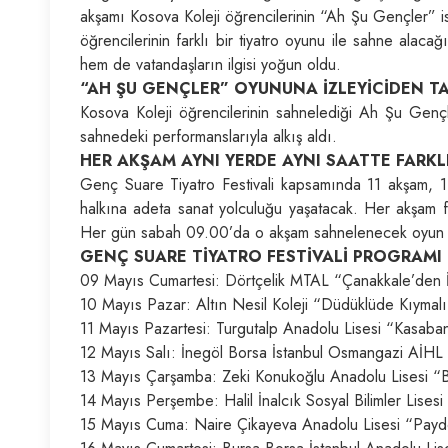
akşamı Kosova Koleji öğrencilerinin “Ah Şu Gençler” isi
öğrencilerinin farklı bir tiyatro oyunu ile sahne alacağı
hem de vatandaşların ilgisi yoğun oldu.
“AH ŞU GENÇLER” OYUNUNA İZLEYİCİDEN T
Kosova Koleji öğrencilerinin sahnelediği Ah Şu Gençler
sahnedeki performanslarıyla alkış aldı.
HER AKŞAM AYNI YERDE AYNI SAATTE FARKLI
Genç Suare Tiyatro Festivali kapsamında 11 akşam, 11
halkına adeta sanat yolculuğu yaşatacak. Her akşam far
Her gün sabah 09.00’da o akşam sahnelenecek oyun iç
GENÇ SUARE TİYATRO FESTİVALİ PROGRAMI
09 Mayıs Cumartesi: Dörtçelik MTAL “Çanakkale’den İ
10 Mayıs Pazar: Altın Nesil Koleji “Düdüklüde Kıyma
11 Mayıs Pazartesi: Turgutalp Anadolu Lisesi “Kasaban
12 Mayıs Salı: İnegöl Borsa İstanbul Osmangazi AİHL 
13 Mayıs Çarşamba: Zeki Konukoğlu Anadolu Lisesi “
14 Mayıs Perşembe: Halil İnalcık Sosyal Bilimler Lise
15 Mayıs Cuma: Naire Çikayeva Anadolu Lisesi “Pay