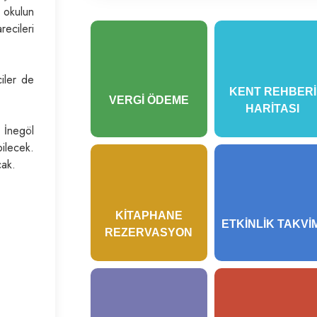
r okulun
recileri
ciler de
KENT REHBERI
VERGI ÖDEME
HARITASI
 İnegöl
bilecek.
cak.
KITAPHANE
ETKINLIK TAKVI
REZERVASYON