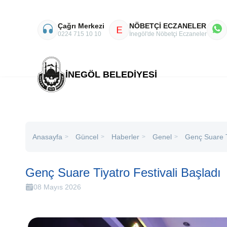
Çağrı Merkezi
NÖBETÇİ ECZANELER
E
0224 715 10 10
İnegöl'de Nöbetçi Eczaneler
İNEGÖL BELEDİYESİ
Anasayfa
Haberler
Genel
Genç Suare T
Güncel
>
>
>
>
Genç Suare Tiyatro Festivali Başladı
08 Mayıs 2026