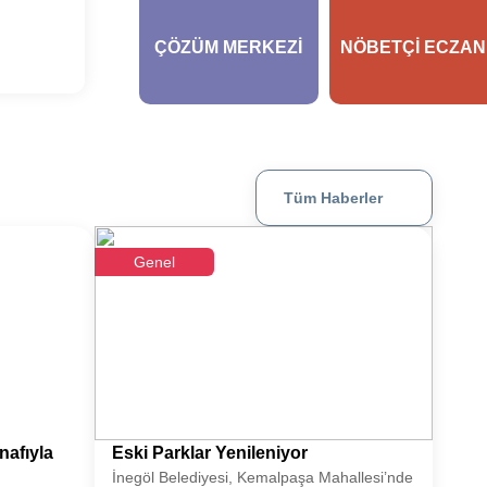
ÇÖZÜM MERKEZI
NÖBETÇI ECZAN
Tüm Haberler
Genel
afıyla
Eski Parklar Yenileniyor
İnegöl Belediyesi, Kemalpaşa Mahallesi’nde