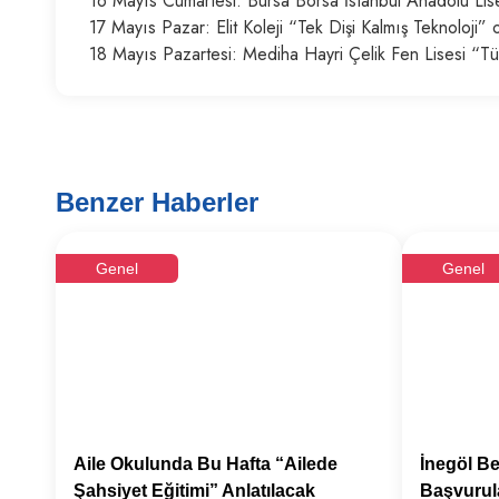
16 Mayıs Cumartesi: Bursa Borsa İstanbul Anadolu Lis
17 Mayıs Pazar: Elit Koleji “Tek Dişi Kalmış Teknoloji”
18 Mayıs Pazartesi: Mediha Hayri Çelik Fen Lisesi “
Benzer Haberler
Genel
Genel
Aile Okulunda Bu Hafta “Ailede
İnegöl Be
Şahsiyet Eğitimi” Anlatılacak
Başvurula