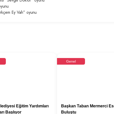
esi “Sevgili Doktor” oyunu
 oyunu
Türkçem Ey Vah” oyunu
Genel
lediyesi Eğitim Yardımları
Başkan Taban Mermerci Esn
rı Başlıyor
Buluştu