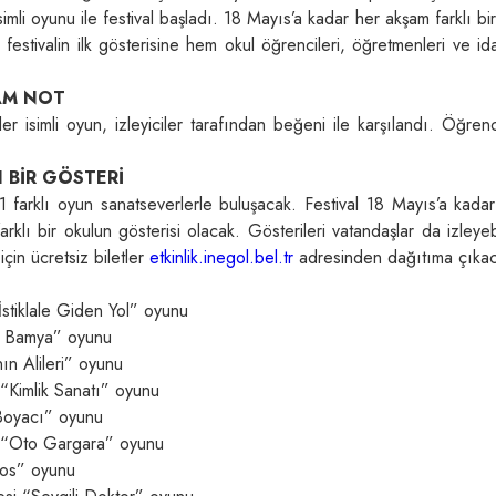
mli oyunu ile festival başladı. 18 Mayıs’a kadar her akşam farklı bi
 festivalin ilk gösterisine hem okul öğrencileri, öğretmenleri ve ida
AM NOT
 isimli oyun, izleyiciler tarafından beğeni ile karşılandı. Öğren
 BİR GÖSTERİ
 farklı oyun sanatseverlerle buluşacak. Festival 18 Mayıs’a kadar
klı bir okulun gösterisi olacak. Gösterileri vatandaşlar da izleye
in ücretsiz biletler
etkinlik.inegol.bel.tr
adresinden dağıtıma çıka
stiklale Giden Yol” oyunu
lı Bamya” oyunu
ın Alileri” oyunu
“Kimlik Sanatı” oyunu
Boyacı” oyunu
si “Oto Gargara” oyunu
dos” oyunu