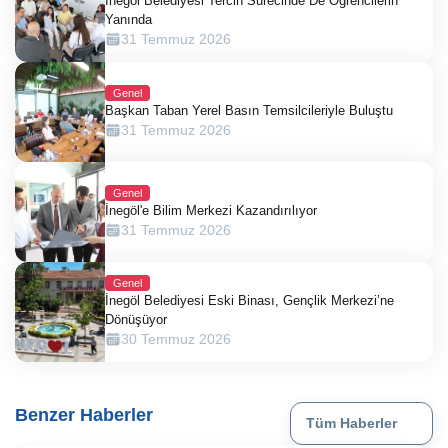
İnegöl Belediyesi Tercih Sürecinde De Öğrencilerin
Yanında
31 Temmuz 2026
Genel
Başkan Taban Yerel Basın Temsilcileriyle Buluştu
31 Temmuz 2026
Genel
İnegöl'e Bilim Merkezi Kazandırılıyor
31 Temmuz 2026
Genel
İnegöl Belediyesi Eski Binası, Gençlik Merkezi’ne
Dönüşüyor
30 Temmuz 2026
Benzer Haberler
Tüm Haberler