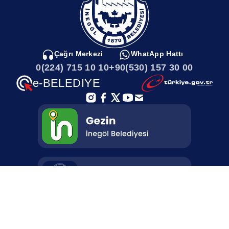
sonsuz varlığı ile ilelebet devam edecektir.”“CUMHURİYET;
EGEMENLİĞİN MİLLETİN ELİNDE OLDUĞU YÖNETİM
ŞEKLİDİR”“Değerlerini tarihten, gücünü milletinden alan iradenin
kurduğu Türkiye Cumhuriyeti, Türk milletinin ruhudur, namusudur.
Cumhuriyet; egemenliğin milletin elinde olduğu yönetim şeklidir.
Çağrı Merkezi
WhatApp Hattı
Ulusun kendi gücü milletin sesi olan, uğruna savaşılan, yoluna
0(224) 715 10 10
+90(530) 157 30 00
canların ortaya koyulduğu istiklalin meyvesi, mücadelenin en
eşsizinin ardından zaferin en güzel örneği, egemenliğin kayıtsız
e-BELEDIYE
şartsız milletin elinde olduğu yönetim şekli olan Cumhuriyetimizin
98. yılı kutlu olsun. Bir milletin gururu, hürriyetin sonsuzluğu olan
Cumhuriyetimizin kuruluşunun yıldönümünü kutluyor,
Cumhuriyetimizin kurucusu Gazi Mustafa Kemal Atatürk’ü, silah
arkadaşlarını, kahraman şehitlerimizi ve gazilerimizi saygı ve
minnetle anıyorum.”