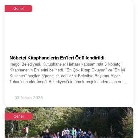
Genel
Nöbetçi Kitaphanelerin En’leri Ödüllendirildi
İnegöl Belediyesi, Kütüphaneler Haftası kapsamında 5 Nöbetçi
Kitaphanenin En’lerini belirledi. “En Çok Kitap Okuyan” ve “En İyi
Kullanıcı” seçilen öğrenciler, ödüllerini Belediye Başkanı Alper
Taban’dan aldı.İnegöl Belediyesi’nin örnek projelerinden olan ve 40
bini aşkın aktif üye ile günlük 2 bini bulan öğrenci sirkülasyonuna
sahip Nöbetçi Kitaphanelerde Kütüphaneler Haftası etkinlikleri
03 Nisan 2026
kapsamında artık geleneksel hale gelen Kitaphane En’lerinin
Ödüllendirilmesi Perşembe günü yapıldı. Yeni Yaşam Alanı ve
Kent Meydanı içerisinde bulunan D Blok Nöbetçi Kitaphanede
Genel
yapılan törende, Nöbetçi Kitaphanelerin “En Çok Kitap Okuyan” ve
“En İyi Kullanıcı” ödüllerini almaya hak kazanan öğrencilere
ödüllerini Belediye Başkanı Alper Taban ile meclis üyeleri
yaptı.KÜTÜPHANELERİMİZİ EVİNİZ GİBİ GÖRÜNÖğrenciler ve