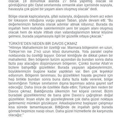
olacak. 18 dönümlük alanda 27 bina yapılmış olacak ve
gördüğünüz gibi Oylat sınırlarında ormanlık alan içerisinde suyuyla,
havasıyla çok güzel bir yaşam alanı oluşmuş olacak” dedi.
Bölge olarak kaplıcalarıyla, şifalı sularıyla, doğasıyla önem arz eden
bir lokasyon olduğuna vurgu yapan Taban, şöyle devam etti: “Bu
değerlerimizin farkında olarak adımlar atmak istiyoruz. Burada da
inşallah hem mahalle sakinlerimizin yeni bir yaşam alanı oluşmuş
olacak hem de köyle irtibatı olan vatandaşlarımızın tekrar köyüne
gelmesi, burada yaşamasıyla ilgili bir güzellik ortaya çıkacak.”
TÜRKİYE’DEN NEDEN BİR DAVOS ÇIKMAZ
“Hilmiye Mahallemizin bir özelliği var. Marmara bölgesinin en uzun,
Türkiye’nin ise 2’nci uzun köyü durumunda. Yola paralel cephe
noktasında bu özelliği taşıyor. Görsel kimliğiyle de dikkat çeken bir
mahallemiz. Ben bölgenin turizm açısından da bundan sonra daha
fazla pay alacağını düşünüyorum bölgenin. Çünkü bunlar Allah’ın
bizlere bahşettiği güzellikler. Burada yaşayan ağabeylerimizin,
büyüklerimizin bugüne kadar yaptıkları var. Ben çok teşekkür
ediyorum. Bölgenin tanınması, bu güzellikleri hayata geçmesi için
hep birlikte bundan sonra buna daha fazla katkı vererek, bölge
tanınırlığının Türkiye sınırlarının dışına taşınması adına gayret sarf
edeceğiz. Daha önce de özellikle ifade ettim; Türkiye’den neden bir
Davos çıkmaz. Baktığınızda ülkemizin her köşesi cennet. Bizim
buradaki güzelliklerimiz de bana göre Davos’u çağrıştıran doğal
güzellikler. İnsan eliyle de güzelleştirerek çok daha güzel noktaya
getirmemiz mümkün gözüküyor. Arkadaşlarımız başlayan çalışmayı
kısa sürede tamamlayacak. Bittiğinde de inşallah gelip burada
görmek hepimize nasip olsun. Daha güzel hizmetlerle de karşınızda
olacağız.”