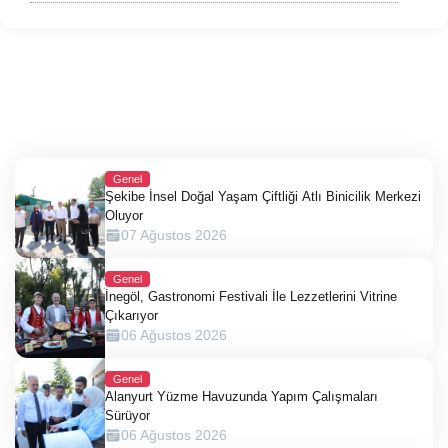
Genel
Şekibe İnsel Doğal Yaşam Çiftliği Atlı Binicilik Merkezi
Oluyor
07 Ağustos 2026
Genel
İnegöl, Gastronomi Festivali İle Lezzetlerini Vitrine
Çıkarıyor
06 Ağustos 2026
Genel
Alanyurt Yüzme Havuzunda Yapım Çalışmaları
Sürüyor
06 Ağustos 2026