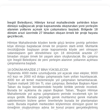
İnegöl Belediyesi, Hilmiye kırsal mahallesinde şehirden köye
dönüşü sağlayacak proje kapsamında oluşturulan yeni yerleşim
alanının yollarını açmak için çalışmalara başladı. Bölgede 18
dönüm arazi üzerinde 27 binadan oluşan örnek bir proje hayata
geçirilecek.
Hilmiye Mahallesinde köyden kente göçü tersine çevirip şehirden
köye dönüşü başlatacak örnek bir projenin startı erildi. Muhtarlık
öncülüğünde başlayan proje kapsamında köyde yeri olmayan
vatandaşların geri dönebilmesi için 18 dönümlük arazide 27
binadan oluşan örnek bir yaşam alanı oluşturulacak. Bu çalışma
için İnegöl Belediyesi de yeni yerleşim alanının yollarının açılması
çalışmalarına başladı.
18 DÖNÜM ARAZİDE 27 BİNA YÜKSELECEK
Toplamda 4000 metre uzunluğunda yol açacak olan ekipler, 9000
m3 kazı ve 2000 m3 dolgu çalışmasıyla ham yolları hazırlayacak.
4000 ton alt temel malzemesiyle yol çalışmaları tamamlanacak.
Toplam maliyeti 180 bin TL olan çalışmayı, Belediye Başkanı Alper
Taban da bugün beraberindeki heyetle birlikte yerinde inceledi.
Burada bir açıklama da yapan Başkan Taban, “Bugün Hilmiye
Mahallemizde yol açma çalışmalarını yerinde incelemek için bir
araya geldik. Burada geçmişte gerek muhtarımız gerek mahalle
sakinlerimizin bizlere gelen önerileriyle burada bir planlamaları
vardı. Burada inşallah merkezden köylerimize dönüşün güzel bir
örneğinin oluşturulması adına bir konut projesi gerçekleştirilmiş