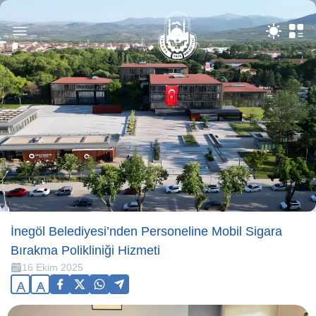
İnegöl Belediyesi’nden Personeline Mobil Sigara
Bırakma Polikliniği Hizmeti
16 Ekim 2025
A
A