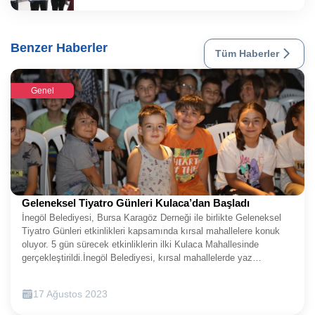
Benzer Haberler
Tüm Haberler
Genel
Geleneksel Tiyatro Günleri Kulaca’dan Başladı
İnegöl Belediyesi, Bursa Karagöz Derneği ile birlikte Geleneksel
Tiyatro Günleri etkinlikleri kapsamında kırsal mahallelere konuk
oluyor. 5 gün sürecek etkinliklerin ilki Kulaca Mahallesinde
gerçekleştirildi.İnegöl Belediyesi, kırsal mahallelerde yaz
akşamlarını kültür sanatla süslüyor. Bursa Karagöz Derneği iş
birliğinde 5 akşam 5 farklı kırsal mahallede düzenlenecek İnegöl
17 Ağustos 2023
Belediyesi Geleneksel Tiyatro Günleri kapsamında; Meddah, Orta
Oyunu ve Karagöz gösterileriyle 7’den 77’ye her yaştan bireyin