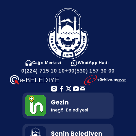
mensuplarınızın ve başvurularınızın, Gazeteciler ve Basın
Bayramını kutluyor, güzel başarılı yıllar temenni ediyor, en içten
kalbi duygularınımla ve ve önemlerimı sunuyorum. ”
Çağrı Merkezi
WhatApp Hattı
0(224) 715 10 10
+90(530) 157 30 00
e-BELEDIYE