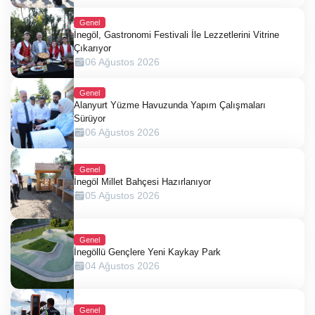
Genel
İnegöl, Gastronomi Festivali İle Lezzetlerini Vitrine
Çıkarıyor
06 Ağustos 2026
Genel
Alanyurt Yüzme Havuzunda Yapım Çalışmaları
Sürüyor
06 Ağustos 2026
Genel
İnegöl Millet Bahçesi Hazırlanıyor
05 Ağustos 2026
Genel
İnegöllü Gençlere Yeni Kaykay Park
04 Ağustos 2026
Genel