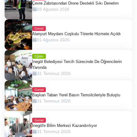
Çevre Zabıtasından Drone Destekli Sıkı Denetim
03 Ağustos 2026
Genel
Alanyurt Meydanı Coşkulu Törenle Hizmete Açıldı
01 Ağustos 2026
Eğitim
İnegöl Belediyesi Tercih Sürecinde De Öğrencilerin
Yanında
31 Temmuz 2026
Genel
Başkan Taban Yerel Basın Temsilcileriyle Buluştu
31 Temmuz 2026
Genel
İnegöl'e Bilim Merkezi Kazandırılıyor
31 Temmuz 2026