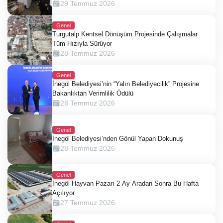
29 Temmuz 2026
Genel
Turgutalp Kentsel Dönüşüm Projesinde Çalışmalar
Tüm Hızıyla Sürüyor
28 Temmuz 2026
Genel
İnegöl Belediyesi’nin “Yalın Belediyecilik” Projesine
Bakanlıktan Verimlilik Ödülü
28 Temmuz 2026
Genel
İnegöl Belediyesi’nden Gönül Yapan Dokunuş
28 Temmuz 2026
Genel
İnegöl Hayvan Pazarı 2 Ay Aradan Sonra Bu Hafta
Açılıyor
27 Temmuz 2026