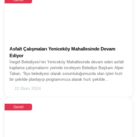
Genel
Asfalt Çalışmaları Yeniceköy Mahallesinde Devam
Ediyor
İnegöl Belediyesi’nin Yeniceköy Mahallesinde devam eden asfalt
kaplama çalışmalarını yerinde inceleyen Belediye Başkanı Alper
Taban, “İlçe belediyesi olarak sorumluluğumuzda olan işleri hızlı
bir şekilde planlayıp programımıza alarak hızlı şekilde
gerçekleştiriyoruz” dedi.İnegöl Belediyesi şehrin dört bir yanında
22 Ekim 2024
hizmet seferberliğini sürdürüyor. Bir yandan yeni projeler, bir
yandan çevre düzenlemeleri, bir yandan da üst yapı çalışmalarıyla
ilgili ara vermeden çalışmalarına devam eden İnegöl Belediyesi,
Genel
bu kapsamda son olarak Yeniceköy Mahallesinde toplamda 860
metre uzunluğunda 3 sokağın asfalt kaplama çalışmasını
tamamlamak için işe koyuldu. Fen İşleri Müdürlüğü ekipleri alt
yapı çalışmaları tamamlanmış 515, 720 ve 727’nci sokaklarda
mevcut yıpranmış zemini tamamen kaldırarak asfalt kaplama