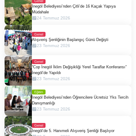
Genel
İnegöl Belediyesi’nden Çitli’de 16 Kaçak Yapıya
Müdahale
24 Temmuz 2026
Genel
Alışveriş Şenliğinin Başlangıç Günü Değişti
23 Temmuz 2026
Genel
“Cop İnegöl İklim Değişikliği Yerel Taraflar Konferansı”
İnegöl’de Yapıldı
23 Temmuz 2026
Eğitim
İnegöl Belediyesi’nden Öğrencilere Ücretsiz Yks Tercih
Danışmanlığı
23 Temmuz 2026
Genel
İnegöl’de 5. Hanımeli Alışveriş Şenliği Başlıyor