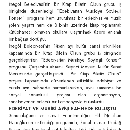
İnegöl Belediyesi’nin Bir Kitap Biletin Olsun grubu iş
birliğinde düzenlediği “Edebiyattan Musikiye Söyleşili
Konser” programı hem unutulmaz bir edebiyat ve müzik
şöleni yaşattı hem de 3 binin üzerinde kitap toplanarak
kütüphanesi olmayan okullara ulaştırılmak üzere anlamlı
bir bağışa dönüştü.
İnegöl Belediyesi’nin Nisan ayı kültür sanat etkinlikleri
kapsamında Bir Kitap Biletin Olsun grubu iş birliğinde
gerçekleştirilen “Edebiyattan Musikiye Söyleşili Konser”
programı Çarşamba akşamı Beşinci Mevsim Kültür Sanat
Merkezinde gerçekleştirildi. “Bir Kitap Biletin Olsun”
projesi kapsamında düzenlenen etkinlikte edebiyat ve
musiki aynı sahnede harmanlanırken, aynı zamanda bir
sosyal sorumluluk projesi olan organizasyon,
sanatseverleri anlamlı bir kampanyayla buluşturdu.
EDEBİYAT VE MUSİKİ AYNI SAHNEDE BULUŞTU
Sunuculuğunu ve sanat yönetmenliğini Elif Neslihan
Hanoğlu’nun üstlendiği programda, konuk olarak Uludağ
Üniversitesi Fen Edebiyat Fakültesi Türk Dili ve Edebiyatı