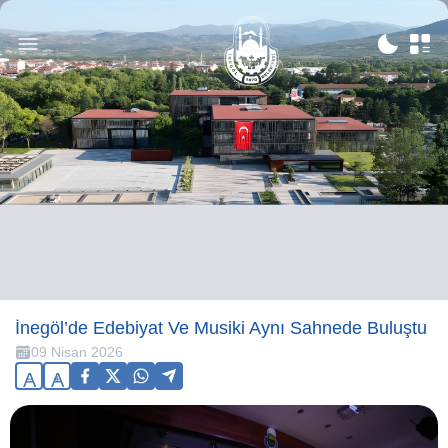
İnegöl’de Edebiyat Ve Musiki Aynı Sahnede Buluştu
09 Nisan 2026
A
A