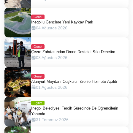
Genel
İnegöllü Gençlere Yeni Kaykay Park
04 Ağustos 2026
Genel
Çevre Zabıtasından Drone Destekli Sıkı Denetim
03 Ağustos 2026
Genel
Alanyurt Meydanı Coşkulu Törenle Hizmete Açıldı
01 Ağustos 2026
Eğitim
İnegöl Belediyesi Tercih Sürecinde De Öğrencilerin
Yanında
31 Temmuz 2026