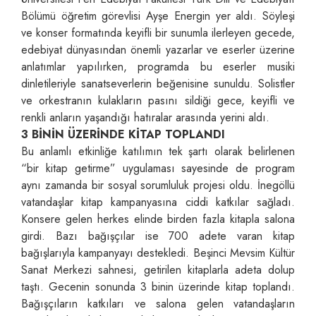
Bölümü öğretim görevlisi Ayşe Energin yer aldı. Söyleşi
ve konser formatında keyifli bir sunumla ilerleyen gecede,
edebiyat dünyasından önemli yazarlar ve eserler üzerine
anlatımlar yapılırken, programda bu eserler musiki
dinletileriyle sanatseverlerin beğenisine sunuldu. Solistler
ve orkestranın kulakların pasını sildiği gece, keyifli ve
renkli anların yaşandığı hatıralar arasında yerini aldı.
3 BİNİN ÜZERİNDE KİTAP TOPLANDI
Bu anlamlı etkinliğe katılımın tek şartı olarak belirlenen
“bir kitap getirme” uygulaması sayesinde de program
aynı zamanda bir sosyal sorumluluk projesi oldu. İnegöllü
vatandaşlar kitap kampanyasına ciddi katkılar sağladı.
Konsere gelen herkes elinde birden fazla kitapla salona
girdi. Bazı bağışçılar ise 700 adete varan kitap
bağışlarıyla kampanyayı destekledi. Beşinci Mevsim Kültür
Sanat Merkezi sahnesi, getirilen kitaplarla adeta dolup
taştı. Gecenin sonunda 3 binin üzerinde kitap toplandı.
Bağışçıların katkıları ve salona gelen vatandaşların