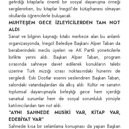
getirdiği kitaplarla önemli bir sosyal dayanışma örneği
sergilenirken, bu kitaplar İnegöl’de kütüphanesi olmayan
okullarda öğrencilerle buluşacak.
MUHTEŞEM GECE İZLEYİCİLERDEN TAM NOT
ALDI
Sanat ve bilginin kaynağı kitabı merkeze alan bu anlamlı
organizasyonda, İnegöl Belediye Başkanı Alper Taban da
beraberindeki meclis üyeleri ve AK Partili yöneticilerle
birlikte yerini aldı. Başkan Alper Taban, program
sırasında sahneye davet edilerek konukların talebi
üzerine Türk müziği icrası noktasındaki hünerini de
sergiledi. Eski Dostlar eserini seslendiren Başkan Taban,
salondaki vatandaşlardan da alkış aldı. Kültür ve sanatın
toplumsal dayanışmayla birleştiği gece hem içerdiği
sanatsal sunumlar hem de sosyal sorumluluk yönüyle
katılımcılardan tam not aldı.
“AYNI SAHNEDE MUSİKİ VAR, KİTAP VAR,
EDEBİYAT VAR”
Sahnede kısa bir selamlama konuşması da yapan Başkan