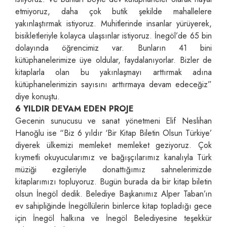
etmiyoruz, daha çok butik şekilde mahallelere
yakınlaştırmak istiyoruz. Muhitlerinde insanlar yürüyerek,
bisikletleriyle kolayca ulaşsınlar istiyoruz. İnegöl’de 65 bin
dolayında öğrencimiz var. Bunların 41 bini
kütüphanelerimize üye oldular, faydalanıyorlar. Bizler de
kitaplarla olan bu yakınlaşmayı arttırmak adına
kütüphanelerimizin sayısını arttırmaya devam edeceğiz”
diye konuştu.
6 YILDIR DEVAM EDEN PROJE
Gecenin sunucusu ve sanat yönetmeni Elif Neslihan
Hanoğlu ise “Biz 6 yıldır ‘Bir Kitap Biletin Olsun Türkiye’
diyerek ülkemizi memleket memleket geziyoruz. Çok
kıymetli okuyucularımız ve bağışçılarımız kanalıyla Türk
müziği ezgileriyle donattığımız sahnelerimizde
kitaplarımızı topluyoruz. Bugün burada da bir kitap biletin
olsun İnegöl dedik. Belediye Başkanımız Alper Taban’ın
ev sahipliğinde İnegöllülerin binlerce kitap topladığı gece
için İnegöl halkına ve İnegöl Belediyesine teşekkür