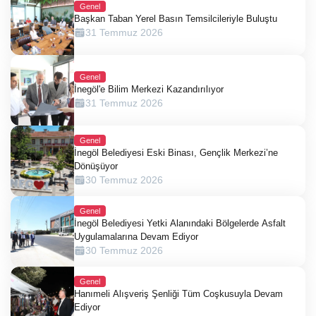
Genel
Başkan Taban Yerel Basın Temsilcileriyle Buluştu
31 Temmuz 2026
Genel
İnegöl'e Bilim Merkezi Kazandırılıyor
31 Temmuz 2026
Genel
İnegöl Belediyesi Eski Binası, Gençlik Merkezi’ne
Dönüşüyor
30 Temmuz 2026
Genel
İnegöl Belediyesi Yetki Alanındaki Bölgelerde Asfalt
Uygulamalarına Devam Ediyor
30 Temmuz 2026
Genel
Hanımeli Alışveriş Şenliği Tüm Coşkusuyla Devam
Ediyor