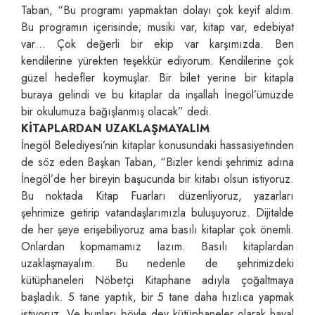
Taban, “Bu programı yapmaktan dolayı çok keyif aldım.
Bu programın içerisinde; musiki var, kitap var, edebiyat
var… Çok değerli bir ekip var karşımızda. Ben
kendilerine yürekten teşekkür ediyorum. Kendilerine çok
güzel hedefler koymuşlar. Bir bilet yerine bir kitapla
buraya gelindi ve bu kitaplar da inşallah İnegöl’ümüzde
bir okulumuza bağışlanmış olacak” dedi.
KİTAPLARDAN UZAKLAŞMAYALIM
İnegöl Belediyesi’nin kitaplar konusundaki hassasiyetinden
de söz eden Başkan Taban, “Bizler kendi şehrimiz adına
İnegöl’de her bireyin başucunda bir kitabı olsun istiyoruz.
Bu noktada Kitap Fuarları düzenliyoruz, yazarları
şehrimize getirip vatandaşlarımızla buluşuyoruz. Dijitalde
de her şeye erişebiliyoruz ama basılı kitaplar çok önemli.
Onlardan kopmamamız lazım. Basılı kitaplardan
uzaklaşmayalım. Bu nedenle de şehrimizdeki
kütüphaneleri Nöbetçi Kitaphane adıyla çoğaltmaya
başladık. 5 tane yaptık, bir 5 tane daha hızlıca yapmak
istiyoruz. Ve bunları böyle dev kütüphaneler olarak hayal