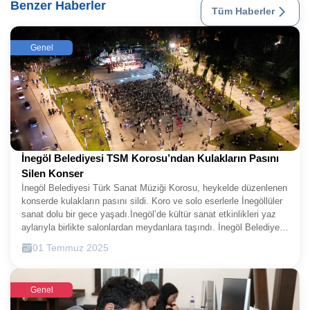
Benzer Haberler
Tüm Haberler
Genel
İnegöl Belediyesi TSM Korosu’ndan Kulakların Pasını
Silen Konser
İnegöl Belediyesi Türk Sanat Müziği Korosu, heykelde düzenlenen
konserde kulakların pasını sildi. Koro ve solo eserlerle İnegöllüler
sanat dolu bir gece yaşadı.İnegöl’de kültür sanat etkinlikleri yaz
aylarıyla birlikte salonlardan meydanlara taşındı. İnegöl Belediyesi
Türk Sanat Müziği Korosu, Pazartesi akşamı heykel önünde
01 Temmuz 2025
düzenlenen konserde ilçe halkıyla buluştu. İnegöllüler, koronun
muhteşem performansıyla unutulmaz bir gece yaşadı.Şef Diler
Yalaza yönetimindeki İnegöl Belediyesi Türk Sanat Müziği Korosu,
Genel
21.00’da heykel önünde kurulan sahnede birbirinden güzel Türk
sanat müziği eserlerini seslendirildi. Koro ve solo şeklinde