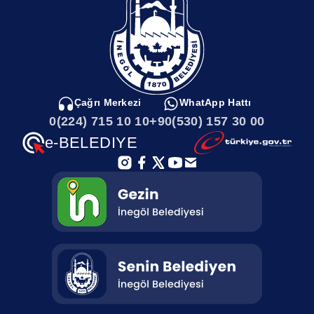
KURBANLIK GELECEKKotra kiralamalarının devam ettiği İnegöl
Belediyesi Hayvan Pazarında, ülkenin dört bir yanından kurbanlık
satıcıları gelmeye devam ediyor. Her gün onlarca kurbanlık
İnegöl’e ulaşıyor. Hummalı bir hazırlığın başladığı hayvan
pazarında toplamda 2400 dolayında büyükbaş ve 1000 dolayında
küçükbaş hayvan olması bekleniyor.HALK OTOBÜSÜ
SEFERLERİ BAŞLADIHayvan pazarına İnegöl merkezden halk
otobüsü seferleri de başladı. 612H numaralı otobüs ile İnegöl
Çağrı Merkezi
WhatApp Hattı
Terminal bölgesinden hayvan pazarına ulaşımı sağlanacak.
0(224) 715 10 10
+90(530) 157 30 00
Gidişte; İnegöl terminal, Bursa-Eskişehir yolu, Ahmet Akyollu
Caddesi, Nuri Doğrul Caddesi, Osmanbey Caddesi, Kasımefendi
e-BELEDIYE
Caddesi, Ortaköy Yolu üzerinden Hayvan Pazarına ulaşacak olan
halk otobüsü, dönüş güzergahında ise hayvan pazarından çıkış
yapıp; Ortaköy yolu üzerinden Kasımefendi Caddesi, Osmanbey
Caddesi, Ahmet Akyollu Caddesi, Altay Caddesi, Şebboy Caddesi
ve son olarak İnegöl Terminalinde turunu tamamlayacak. Bu
güzergah üzerinden vatandaşlar 612H nolu otobüsle hayvan
pazarına ulaşabilecek. Bayramın 1’inci günü dahil olmak üzere, bu
süre içerisinde hayvan pazarı bölgesine ulaşım sürecek.