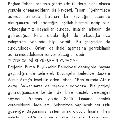
Başkan Taban, projenin şehrimizde ilk dere ıslahı olması
yönüyle önemsediklerini de kaydetti. Taban, “Şehrimizde
aslında elimizde bulunan bir kaynağın üzerinde
olduğumuzu fark edeceğiz. İnşallah bitirmek nasip olur.
Arkadaşlarımız başladılar sürece. İnşallah arkasını da
getireceğiz. İkinci etapla ilgili de arkadaşlarımıza
çalışmaları yönünde bilgi verdik. Bu çalışmalar da
sürdürülecek. Onları da ihale aşamasına getirebilmek
adına mücadelemizi veriyor olacağız” dedi.
YÜZDE 35’İNİ BÜYÜKŞEHİR YAPACAK
Projenin Bursa Büyükşehir Belediyesi desteğiyle hayata
geçirildiğini de belirterek Büyükşehir Belediye Başkanı
Alinur Aktaş’a teşekkür eden Taban, “Ben burada Alinur
Aktaş Başkanımıza da teşekkür ediyorum. Biz projeyi
götürdüğümüzde kendisi de bize destek vereceğini
söyledi. Projenin yüzde 35’lik kısmına destek
vereceklerini ifade etti. Şehrimizde yapılacak her türlü
güzelliğe Başkanımız zaten ortak oluyor. İnşallah hep
birlikte el birliği ile İnegöl’e güzel bir eser kazandırmış