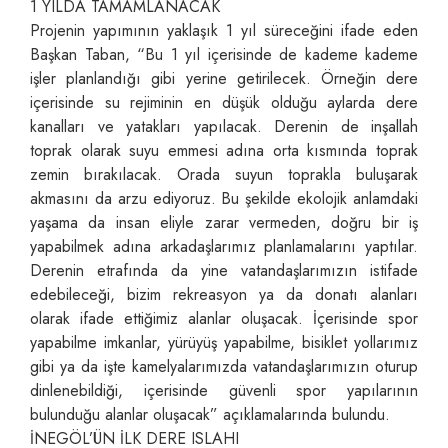
1 YILDA TAMAMLANACAK
Projenin yapımının yaklaşık 1 yıl süreceğini ifade eden
Başkan Taban, “Bu 1 yıl içerisinde de kademe kademe
işler planlandığı gibi yerine getirilecek. Örneğin dere
içerisinde su rejiminin en düşük olduğu aylarda dere
kanalları ve yatakları yapılacak. Derenin de inşallah
toprak olarak suyu emmesi adına orta kısmında toprak
zemin bırakılacak. Orada suyun toprakla buluşarak
akmasını da arzu ediyoruz. Bu şekilde ekolojik anlamdaki
yaşama da insan eliyle zarar vermeden, doğru bir iş
yapabilmek adına arkadaşlarımız planlamalarını yaptılar.
Derenin etrafında da yine vatandaşlarımızın istifade
edebileceği, bizim rekreasyon ya da donatı alanları
olarak ifade ettiğimiz alanlar oluşacak. İçerisinde spor
yapabilme imkanlar, yürüyüş yapabilme, bisiklet yollarımız
gibi ya da işte kamelyalarımızda vatandaşlarımızın oturup
dinlenebildiği, içerisinde güvenli spor yapılarının
bulunduğu alanlar oluşacak” açıklamalarında bulundu.
İNEGÖL’ÜN İLK DERE ISLAHI