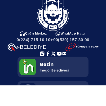
Nisan tarihlerinde şehrimizde Pazar kurulmayacak.
Vatandaşlarımız buna göre alışverişlerini yapabilirler.”KALDIRIM
İŞGALİ SERBESTİSİ 08 NİSAN’DA BAŞLIYOR“Kaldırım
işgalleriyle ilgili 2015 yılında aldığımız bir karar vardı. Bu karar
uygulanmaya devam ediyor. Sadece istisnalarımız vardı.
Bayramlarda vatandaşımızın kendi ürünlerini kendi kapılarının
önünde satabilmelerine müsaade ediyorduk. Bu uygulamamızda
Çağrı Merkezi
WhatApp Hattı
da süreyi biraz uzattık, 08 Nisan Cumartesi gününden itibaren
0(224) 715 10 10
+90(530) 157 30 00
esnekliği başlatıyoruz. Tabi burada birtakım kurallarımız var.
İşyerleri önünde kendi sektörleri haricinde bir şey satılmasını
e-BELEDIYE
istemiyoruz. Kaldırımların tamamen kapatılmasını istemiyoruz,
yayalar da buralardan geçmek zorunda. İmkanlar nispetinde
kaldırımlar kullanılacak. Bayramın birinci günü itibariyle de
kaldırım serbestliğini bitirip normale dönüyoruz.”ÇARŞI BÖLGESİ
6 GÜN TRAFİĞE KAPANACAK“Bu dönemde çarşı trafiği
yoğunlaşıyor. Burada da bir trafik düzenlemesi yapıyoruz. 15
Nisan Cumartesi günü itibariyle 6 gün süreyle çarşı
merkezimizdeki 7 sokağı trafiğe kapatıyoruz. Bu sokaklarımız;
Elektrik Sokak (Hacı Veli Ağa Sokak kesişiminden itibaren),
Tabakhane Sokak, Bedesten Sokak, Cami Kebir Sokak, Özdilek
Sokak, 2. Özdilek Sokak ve Hacı Şahin Sokak. Bu sokaklarda
trafiği kısmi olarak kapatmış oluyoruz. Ayrıca bu süreçte çarşı
bölgesinde bir tek yön düzenlemesi olacak. Gençlik Merkezimizin