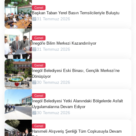
Genel
Başkan Taban Yerel Basın Temsilcileriyle Buluştu
31 Temmuz 2026
Genel
İnegöl'e Bilim Merkezi Kazandırılıyor
31 Temmuz 2026
Genel
İnegöl Belediyesi Eski Binası, Gençlik Merkezi’ne
Dönüşüyor
30 Temmuz 2026
Genel
İnegöl Belediyesi Yetki Alanındaki Bölgelerde Asfalt
Uygulamalarına Devam Ediyor
30 Temmuz 2026
Genel
Hanımeli Alışveriş Şenliği Tüm Coşkusuyla Devam