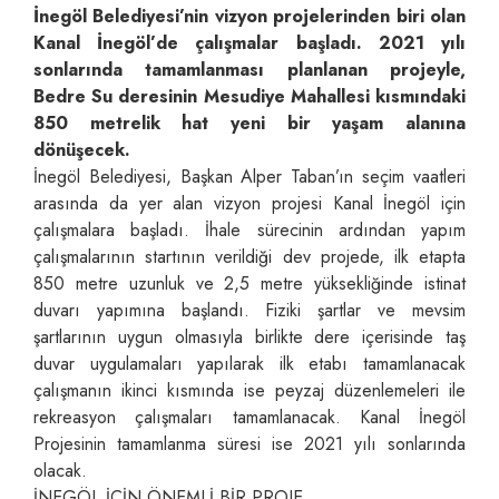
İnegöl Belediyesi’nin vizyon projelerinden biri olan
Kanal İnegöl’de çalışmalar başladı. 2021 yılı
sonlarında tamamlanması planlanan projeyle,
Bedre Su deresinin Mesudiye Mahallesi kısmındaki
850 metrelik hat yeni bir yaşam alanına
dönüşecek.
İnegöl Belediyesi, Başkan Alper Taban’ın seçim vaatleri
arasında da yer alan vizyon projesi Kanal İnegöl için
çalışmalara başladı. İhale sürecinin ardından yapım
çalışmalarının startının verildiği dev projede, ilk etapta
850 metre uzunluk ve 2,5 metre yüksekliğinde istinat
duvarı yapımına başlandı. Fiziki şartlar ve mevsim
şartlarının uygun olmasıyla birlikte dere içerisinde taş
duvar uygulamaları yapılarak ilk etabı tamamlanacak
çalışmanın ikinci kısmında ise peyzaj düzenlemeleri ile
rekreasyon çalışmaları tamamlanacak. Kanal İnegöl
Projesinin tamamlanma süresi ise 2021 yılı sonlarında
olacak.
İNEGÖL İÇİN ÖNEMLİ BİR PROJE