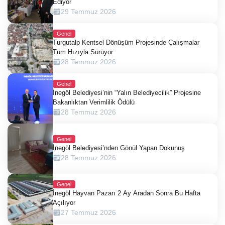
Ediyor
29 Temmuz 2026
Genel
Turgutalp Kentsel Dönüşüm Projesinde Çalışmalar
Tüm Hızıyla Sürüyor
28 Temmuz 2026
Genel
İnegöl Belediyesi’nin “Yalın Belediyecilik” Projesine
Bakanlıktan Verimlilik Ödülü
28 Temmuz 2026
Genel
İnegöl Belediyesi’nden Gönül Yapan Dokunuş
28 Temmuz 2026
Genel
İnegöl Hayvan Pazarı 2 Ay Aradan Sonra Bu Hafta
Açılıyor
27 Temmuz 2026