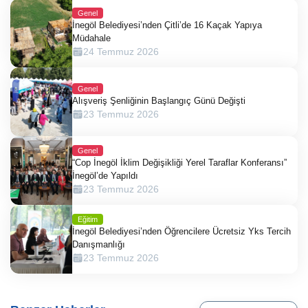
Genel
İnegöl Belediyesi’nden Çitli’de 16 Kaçak Yapıya
Müdahale
24 Temmuz 2026
Genel
Alışveriş Şenliğinin Başlangıç Günü Değişti
23 Temmuz 2026
Genel
“Cop İnegöl İklim Değişikliği Yerel Taraflar Konferansı”
İnegöl’de Yapıldı
23 Temmuz 2026
Eğitim
İnegöl Belediyesi’nden Öğrencilere Ücretsiz Yks Tercih
Danışmanlığı
23 Temmuz 2026