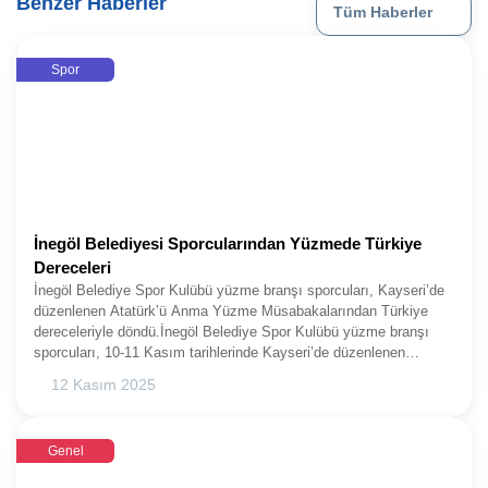
Benzer Haberler
Tüm Haberler
Spor
İnegöl Belediyesi Sporcularından Yüzmede Türkiye
Dereceleri
İnegöl Belediye Spor Kulübü yüzme branşı sporcuları, Kayseri’de
düzenlenen Atatürk’ü Anma Yüzme Müsabakalarından Türkiye
dereceleriyle döndü.İnegöl Belediye Spor Kulübü yüzme branşı
sporcuları, 10-11 Kasım tarihlerinde Kayseri’de düzenlenen
Atatürk’ü Anma Yüzme Müsabakalarına katıldı. Yarışlar
12 Kasım 2025
sonucunda 4 sporcu aldıkları derecelerle İnegöl’ün adını kürsüye
taşıdı. Türkiye dereceleri, İnegöl Belediyespor’a gurur
yaşattı.TÜRKİYE DERECELERİYLE İNEGÖL’E
Genel
DÖNDÜLERİnegöl Belediyespor sporcularından Nisa Önder 100
metre sırtüstü stilde Türkiye 1’incisi ve Bölge 1’incisi oldu. Zeynep