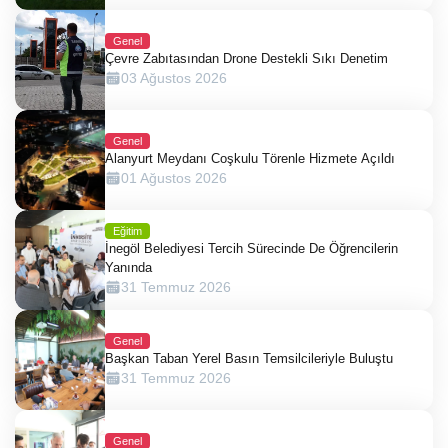
Genel
Çevre Zabıtasından Drone Destekli Sıkı Denetim
03 Ağustos 2026
Genel
Alanyurt Meydanı Coşkulu Törenle Hizmete Açıldı
01 Ağustos 2026
Eğitim
İnegöl Belediyesi Tercih Sürecinde De Öğrencilerin
Yanında
31 Temmuz 2026
Genel
Başkan Taban Yerel Basın Temsilcileriyle Buluştu
31 Temmuz 2026
Genel