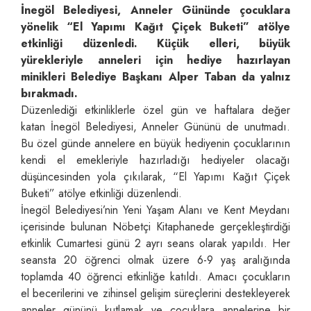
İnegöl Belediyesi, Anneler Gününde çocuklara
yönelik “El Yapımı Kağıt Çiçek Buketi” atölye
etkinliği düzenledi. Küçük elleri, büyük
yürekleriyle anneleri için hediye hazırlayan
minikleri Belediye Başkanı Alper Taban da yalnız
bırakmadı.
Düzenlediği etkinliklerle özel gün ve haftalara değer
katan İnegöl Belediyesi, Anneler Gününü de unutmadı.
Bu özel günde annelere en büyük hediyenin çocuklarının
kendi el emekleriyle hazırladığı hediyeler olacağı
düşüncesinden yola çıkılarak, “El Yapımı Kağıt Çiçek
Buketi” atölye etkinliği düzenlendi.
İnegöl Belediyesi’nin Yeni Yaşam Alanı ve Kent Meydanı
içerisinde bulunan Nöbetçi Kitaphanede gerçekleştirdiği
etkinlik Cumartesi günü 2 ayrı seans olarak yapıldı. Her
seansta 20 öğrenci olmak üzere 6-9 yaş aralığında
toplamda 40 öğrenci etkinliğe katıldı. Amacı çocukların
el becerilerini ve zihinsel gelişim süreçlerini destekleyerek
anneler gününü kutlamak ve çocuklara annelerine bir