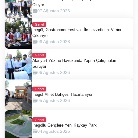
Oluyor
07 Ağustos 2026
Genel
İnegöl, Gastronomi Festivali İle Lezzetlerini Vitrine
Çıkarıyor
06 Ağustos 2026
Genel
Alanyurt Yüzme Havuzunda Yapım Çalışmaları
Sürüyor
06 Ağustos 2026
Genel
İnegöl Millet Bahçesi Hazırlanıyor
05 Ağustos 2026
Genel
İnegöllü Gençlere Yeni Kaykay Park
04 Ağustos 2026