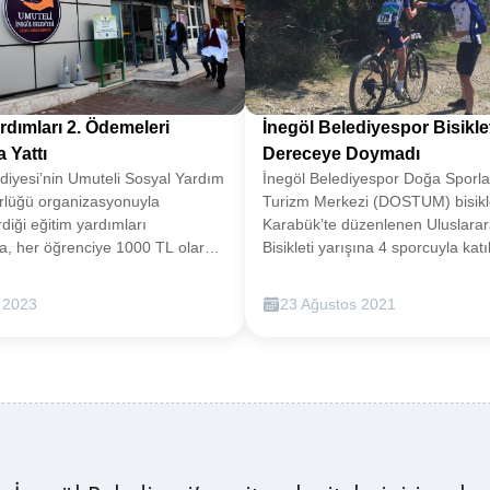
rdımları 2. Ödemeleri
İnegöl Belediyespor Bisikle
 Yattı
Dereceye Doymadı
diyesi’nin Umuteli Sosyal Yardım
İnegöl Belediyespor Doğa Sporla
ürlüğü organizasyonuyla
Turizm Merkezi (DOSTUM) bisikle
rdiği eğitim yardımları
Karabük’te düzenlenen Uluslara
, her öğrenciye 1000 TL olarak
Bisikleti yarışına 4 sporcuyla katı
dımların ikinci taksit ödemeleri
derece aldı. İnegöl Belediyespo
site öğrencisinin hesaplarına
Sporları ve Turizm Merkezi (D
 2023
23 Ağustos 2021
iyle yatırıldı. İlk taksit ödemeleri
bisiklet takımı, bu hafta Karabük
yında gerçekleştirilmişti. İnegöl
ormanlarında pedal çevirdi. D
 2022-23 eğitim öğretim yılı
sporcuları Furkan Çamlıdere, H
eli Sosyal Yardım İşleri
İbrahim Engin Bilal Durmuş, Bur
organizasyonuyla eğitim
İlksay pedal çevirdikleri yarışlard
a ilişkin duyurusunu
performanslarıyla göz doldurdu
rmiş ve Eylül ayında başvuruları
TAKIMI DERECEYE DOYMADIUlu
 İnegöl dışında üniversite eğitimi
Dağ Bisikleti yarışında Furkan Ç