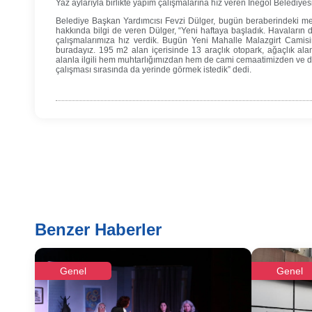
Yaz aylarıyla birlikte yapım çalışmalarına hız veren İnegöl Belediyes
Belediye Başkan Yardımcısı Fevzi Dülger, bugün beraberindeki mecl
hakkında bilgi de veren Dülger, “Yeni haftaya başladık. Havaların 
çalışmalarımıza hız verdik. Bugün Yeni Mahalle Malazgirt Camisi
buradayız. 195 m2 alan içerisinde 13 araçlık otopark, ağaçlık alan
alanla ilgili hem muhtarlığımızdan hem de cami cemaatimizden ve de
çalışması sırasında da yerinde görmek istedik” dedi.
Benzer Haberler
Genel
Genel