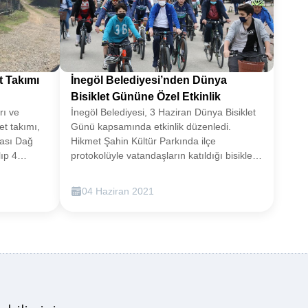
t Takımı
İnegöl Belediyesi’nden Dünya
Bisiklet Gününe Özel Etkinlik
rı ve
İnegöl Belediyesi, 3 Haziran Dünya Bisiklet
t takımı,
Günü kapsamında etkinlik düzenledi.
rası Dağ
Hikmet Şahin Kültür Parkında ilçe
lıp 4
protokolüyle vatandaşların katıldığı bisiklet
r Doğa
turu renkli görüntülere sahne oldu. Düz bir
OSTUM)
zemine sahip olan İnegöl’de bu özelliğinden
04 Haziran 2021
dolayı bisiklet kullanımı da oldukça yaygın.
OSTUM
Bisikletin adeta bir kültür olduğu şehirde,
amza
İnegöl Belediyesi de 3 Haziran Dünya
akcan
Bisiklet Günü kapsamında anlamlı bir
a
etkinliğe imza attı. Başkan Alper Taban’ın
.BİSİKLET
gün içerisinde yaptığı duyuruya kısa süre
slararası
pek çok vatandaş ve protokol üyeleri destek
amlıdere,
verdi. Hikmet Şahin Kültür Parkında