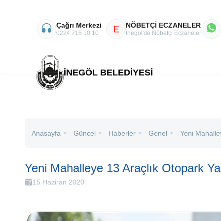
Çağrı Merkezi
NÖBETÇİ ECZANELER
E
0224 715 10 10
İnegöl'de Nöbetçi Eczaneler
İNEGÖL BELEDİYESİ
Anasayfa
Haberler
Genel
Yeni Mahalle
Güncel
>
>
>
>
Yeni Mahalleye 13 Araçlık Otopark Yap
15 Haziran 2020