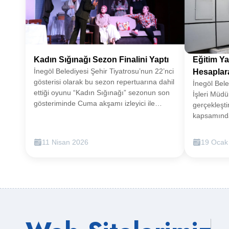
Kadın Sığınağı Sezon Finalini Yaptı
Eğitim Ya
İnegöl Belediyesi Şehir Tiyatrosu’nun 22’nci
Hesaplara
gösterisi olarak bu sezon repertuarına dahil
İnegöl Bele
ettiği oyunu “Kadın Sığınağı” sezonun son
İşleri Müd
gösteriminde Cuma akşamı izleyici ile
gerçekleşti
buluştu.İnegöl Belediyesi bünyesinde 2011
kapsamında
yılında kurulan ve geride kalan sürede 22
yapılan yar
farklı oyunla izleyici karşısına çıkan İnegöl
1020 üniver
11 Nisan 2026
19 Ocak
Belediyesi Şehir Tiyatrosunun 2025 yılı
bugün itibar
Aralık ayında gala gösterimini yaparak
ise Kasım a
repertuarına dahil ettiği oyunu Kadın
Belediyesi,
Sığınağı, Cuma akşamı yeniden
öncesi Umut
sanatseverlerle buluştu. Tuncer
Müdürlüğü 
Cücenoğlu’nun yazıp Volkan Derman’ın
yardımların
yönettiği ve 11 kişilik güçlü bir kadroyla
gerçekleşti
sahneye taşınan 2 perdelik dram türündeki
toplamıştı.