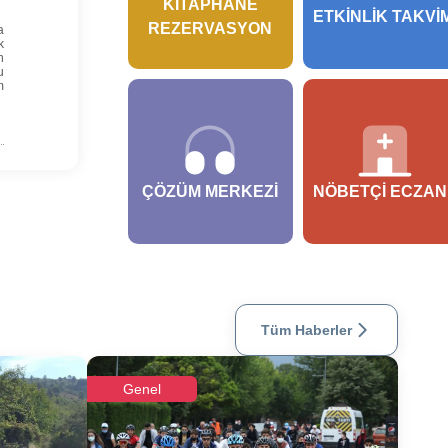
KITAPHANE
ETKINLIK TAKVI
REZERVASYON
a
k
n
u
m
ÇÖZÜM MERKEZI
NÖBETÇI ECZAN
Tüm Haberler
Genel