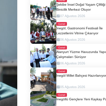
Genel
Şekibe İnsel Doğal Yaşam Çiftliği 
Binicilik Merkezi Oluyor
07 Ağustos 2026
Genel
İnegöl, Gastronomi Festivali İle
Lezzetlerini Vitrine Çıkarıyor
06 Ağustos 2026
Genel
Alanyurt Yüzme Havuzunda Yap
Çalışmaları Sürüyor
06 Ağustos 2026
Genel
İnegöl Millet Bahçesi Hazırlanıyo
05 Ağustos 2026
Genel
İnegöllü Gençlere Yeni Kaykay P