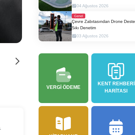
04 Ağustos 2026
Genel
Çevre Zabıtasından Drone Destek
Sıkı Denetim
03 Ağustos 2026
KENT REHBERI
VERGI ÖDEME
HARITASI
.