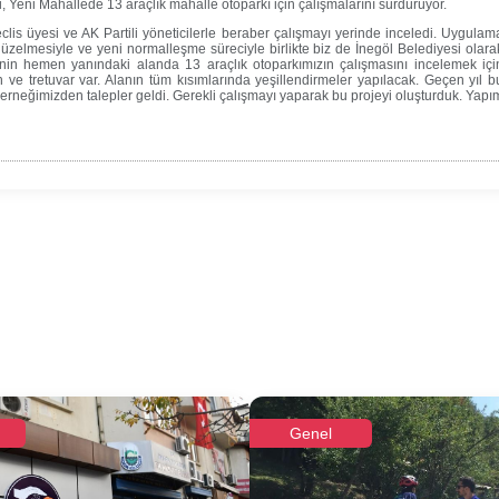
i, Yeni Mahallede 13 araçlık mahalle otoparkı için çalışmalarını sürdürüyor.
is üyesi ve AK Partili yöneticilerle beraber çalışmayı yerinde inceledi. Uygulam
düzelmesiyle ve yeni normalleşme süreciyle birlikte biz de İnegöl Belediyesi olara
nin hemen yanındaki alanda 13 araçlık otoparkımızın çalışmasını incelemek içi
 ve tretuvar var. Alanın tüm kısımlarında yeşillendirmeler yapılacak. Geçen yıl b
rneğimizden talepler geldi. Gerekli çalışmayı yaparak bu projeyi oluşturduk. Yapı
Genel