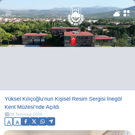
Yüksel Kılıçoğlu’nun Kişisel Resim Sergisi İnegöl
Kent Müzesi’nde Açıldı
09 Temmuz 2026
A
A