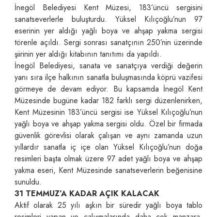
İnegöl Belediyesi Kent Müzesi, 183’üncü sergisini
sanatseverlerle buluşturdu. Yüksel Kılıçoğlu’nun 97
eserinin yer aldığı yağlı boya ve ahşap yakma sergisi
törenle açıldı. Sergi sonrası sanatçının 250’nin üzerinde
şiirinin yer aldığı kitabının tanıtımı da yapıldı.
İnegöl Belediyesi, sanata ve sanatçıya verdiği değerin
yanı sıra ilçe halkının sanatla buluşmasında köprü vazifesi
görmeye de devam ediyor. Bu kapsamda İnegöl Kent
Müzesinde bugüne kadar 182 farklı sergi düzenlenirken,
Kent Müzesinin 183’üncü sergisi ise Yüksel Kılıçoğlu’nun
yağlı boya ve ahşap yakma sergisi oldu. Özel bir firmada
güvenlik görevlisi olarak çalışan ve aynı zamanda uzun
yıllardır sanatla iç içe olan Yüksel Kılıçoğlu’nun doğa
resimleri başta olmak üzere 97 adet yağlı boya ve ahşap
yakma eseri, Kent Müzesinde sanatseverlerin beğenisine
sunuldu.
31 TEMMUZ’A KADAR AÇIK KALACAK
Aktif olarak 25 yılı aşkın bir süredir yağlı boya tablo
resimleri yapan ve çalışmalarında daha çok manzara,