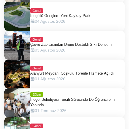
Genel
İnegöllü Gençlere Yeni Kaykay Park
04 Ağustos 2026
Genel
Çevre Zabıtasından Drone Destekli Sıkı Denetim
03 Ağustos 2026
Genel
Alanyurt Meydanı Coşkulu Törenle Hizmete Açıldı
01 Ağustos 2026
Eğitim
İnegöl Belediyesi Tercih Sürecinde De Öğrencilerin
Yanında
31 Temmuz 2026
Genel