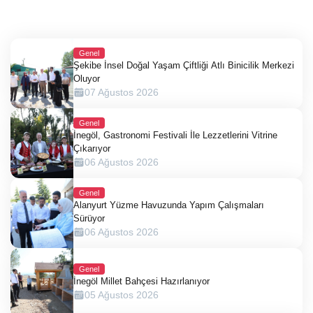
Genel
Şekibe İnsel Doğal Yaşam Çiftliği Atlı Binicilik Merkezi
Oluyor
07 Ağustos 2026
Genel
İnegöl, Gastronomi Festivali İle Lezzetlerini Vitrine
Çıkarıyor
06 Ağustos 2026
Genel
Alanyurt Yüzme Havuzunda Yapım Çalışmaları
Sürüyor
06 Ağustos 2026
Genel
İnegöl Millet Bahçesi Hazırlanıyor
05 Ağustos 2026