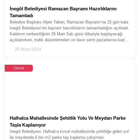
İnegöl Belediyesi Ramazan Bayramı Hazırlıklarını
Tamamladı
Belediye Başkanı Alper Taban, Ramazan Bayramı’na 15 gün kala
İnegöl Belediyesi’nin bayram hazırlıklarını tamamladığını açıkladı.
Kaldırım serbestliğinin 26 Mart Salı günü itibariyle başlayacağı
açıklanırken, trafik düzenlemeleri ve ilave semt pazarlarına kadar
pek çok konuda bilgilendirme yapıldı.İnegöl Belediyesi, yaklaşan
25 Mart 2024
Ramazan Bayramı öncesi tüm hazırlıklarını tamamladı. İlgili
birimlerinde nöbet ve icapçı listeleri hazırlanırken, 5 müdürlük
bayram sürecine özel hazırlık yaptı. Umuteli Sosyal Yardım İşleri
Genel
Müdürlüğü yardımlar konusunda, Zabıta Müdürlüğü bayram öncesi
tertip ve düzen, Temizlik İşleri Müdürlüğü rutin çalışmalarının yanı
sıra kendi alanında ilave bir dizi çalışmalar, Kültür ve Sosyal İşler
Müdürlüğü Gastro İnegöl ve Müzelerle ilgili hazırlıklarını
tamamladı. Mezarlıklar Müdürlüğü de bu süreçte yaşanacak
vefatlarla ilgili bayram süresince mesaisini sürdürürken,
mezarlıklarda da bir yandan Büyükşehir Belediyesi destekleriyle ot
biçme ve temizlik çalışmaları yapıyor.BURUK BAYRAMBelediye
Başkanı Alper Taban, bugün beraberindeki Başkan Yardımcısı
Halhalca Mahallesinde Şehitlik Yolu Ve Meydan Parke
Emin Dündar, Zabıtsa Müdürü Bilal Aktürk, Sosyal Yardım İşleri
Taşla Kaplanıyor
Müdürü Hayriye Durmuş, Temizlik İşleri Müdürü Serdar Zorluer,
İnegöl Belediyesi, Halhalca kırsal mahallesinde şehitliğe giden yol
Kültür ve Sosyal İşler Müdürü Önder Kılıç ile Mezarlıklar Müdürü
ile meydanda 6 bin m2 parke taş kaplama çalışması