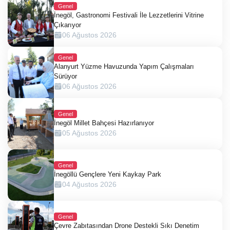
Genel
İnegöl, Gastronomi Festivali İle Lezzetlerini Vitrine
Çıkarıyor
06 Ağustos 2026
Genel
Alanyurt Yüzme Havuzunda Yapım Çalışmaları
Sürüyor
06 Ağustos 2026
Genel
İnegöl Millet Bahçesi Hazırlanıyor
05 Ağustos 2026
Genel
İnegöllü Gençlere Yeni Kaykay Park
04 Ağustos 2026
Genel
Çevre Zabıtasından Drone Destekli Sıkı Denetim