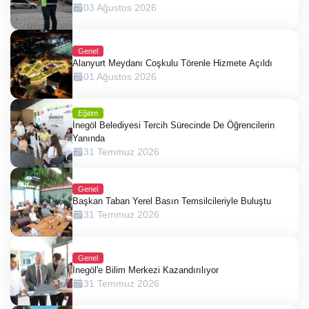
03 Ağustos 2026
Genel
Alanyurt Meydanı Coşkulu Törenle Hizmete Açıldı
01 Ağustos 2026
Eğitim
İnegöl Belediyesi Tercih Sürecinde De Öğrencilerin
Yanında
31 Temmuz 2026
Genel
Başkan Taban Yerel Basın Temsilcileriyle Buluştu
31 Temmuz 2026
Genel
İnegöl'e Bilim Merkezi Kazandırılıyor
31 Temmuz 2026