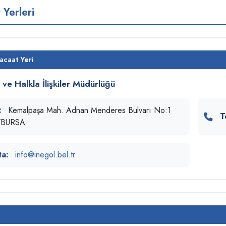
 Yerleri
acaat Yeri
 ve Halkla İlişkiler Müdürlüğü
:
Kemalpaşa Mah. Adnan Menderes Bulvarı No:1
T
l/BURSA
ta:
info@inegol.bel.tr