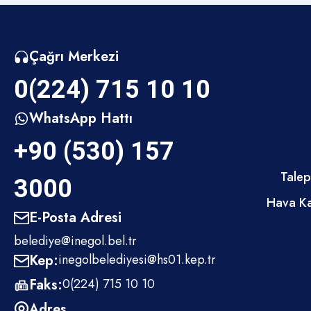
Çağrı Merkezi
0(224) 715 10 10
WhatsApp Hattı
+90 (530) 157
Talep
3000
Hava Ka
E-Posta Adresi
belediye@inegol.bel.tr
Kep:
inegolbelediyesi@hs01.kep.tr
Faks:
0(224) 715 10 10
Adres