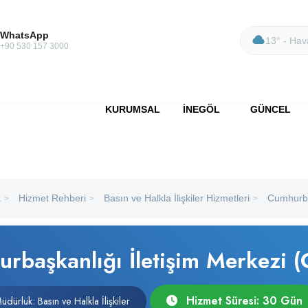
WhatsApp
13° - Hava
+90 530 157 3000
KURUMSAL
İNEGÖL
GÜNCEL
a
Hizmet Rehberi
Basın ve Halkla İlişkiler Hizmetleri
Cumhurbaş
>
>
>
rbaşkanlığı İletişim Merkezi (
Hizmet Süresi: 30 Gün
Müdürlük: Basın ve Halkla İlişkiler