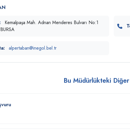
AN
:
Kemalpaşa Mah. Adnan Menderes Bulvarı No:1
T
l/BURSA
ta:
alpertaban@inegol.bel.tr
Bu Müdürlükteki Diğer
şvuru