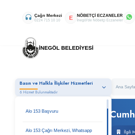
Çağrı Merkezi
NÖBETÇİ ECZANELER
E
0224 715 10 10
İnegöl'de Nöbetçi Eczaneler
İNEGÖL BELEDİYESİ
Basın ve Halkla İlişkiler Hizmetleri
Ana Sayf
6 Hizmet Bulunmaktadır
Cumhu
Alo 153 Başvuru
Alo 153 Çağrı Merkezi, Whatsapp
İlgili 