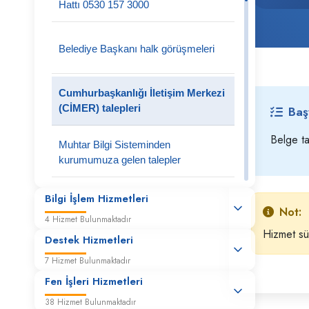
Hattı 0530 157 3000
Belediye Başkanı halk görüşmeleri
Cumhurbaşkanlığı İletişim Merkezi
(CİMER) talepleri
Baş
Belge ta
Muhtar Bilgi Sisteminden
kurumumuza gelen talepler
Vatandaş taleplerinin alınıp ilgili
Bilgi İşlem Hizmetleri
Not:
müdürlüklerimize iletilmesi
4 Hizmet Bulunmaktadır
Hizmet sür
Destek Hizmetleri
7 Hizmet Bulunmaktadır
Fen İşleri Hizmetleri
38 Hizmet Bulunmaktadır