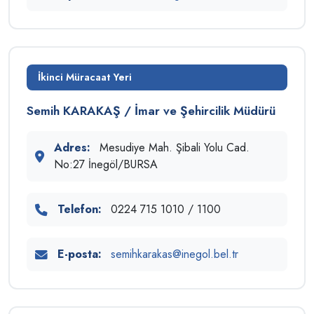
İkinci Müracaat Yeri
Semih KARAKAŞ / İmar ve Şehircilik Müdürü
Adres:
Mesudiye Mah. Şibali Yolu Cad.
No:27 İnegöl/BURSA
Telefon:
0224 715 1010 / 1100
E-posta:
semihkarakas@inegol.bel.tr