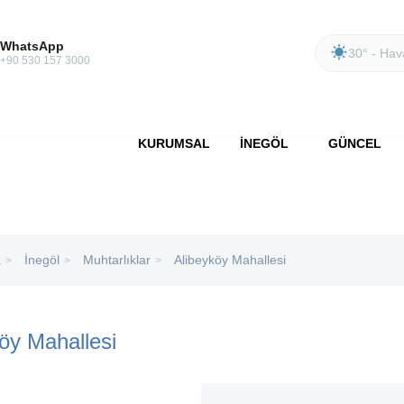
WhatsApp
30° - Hava
+90 530 157 3000
KURUMSAL
İNEGÖL
GÜNCEL
a
İnegöl
Muhtarlıklar
Alibeyköy Mahallesi
>
>
>
öy Mahallesi