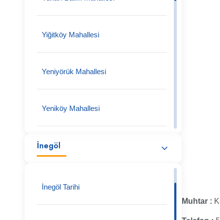
Yiğitköy Mahallesi
Yeniyörük Mahallesi
Yeniköy Mahallesi
İnegöl
Yeniceköy Mahallesi
Tüfekçikonak Mahallesi
İnegöl Tarihi
Muhtar :
K
Turgutalp Köy Mahallesi