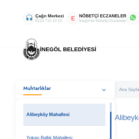
Çağrı Merkezi
NÖBETÇİ ECZANELER
E
0224 715 10 10
İnegöl'de Nöbetçi Eczaneler
İNEGÖL BELEDİYESİ
Muhtarlıklar
Ana Sayf
Alibeyköy Mahallesi
Alibeyk
Yukarı Ballık Mahallesi