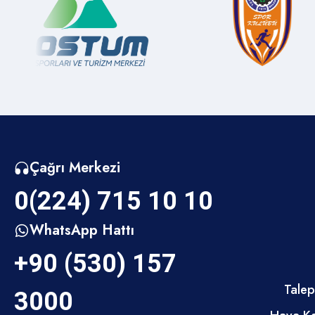
Medya İnegöl
Sülüklügöl Mahallesi
Muhtarlıklar
Süle Mahallesi
Kent Müzesi
Sungurpaşa Mahallesi
Çağrı Merkezi
Sayılarla İnegöl
0(224) 715 10 10
Sultaniye Mahallesi
Kamu Kurumları
WhatsApp Hattı
+90 (530) 157
Sulhiye Mahallesi
İnegölde Gezilecek Yerler
Talep
3000