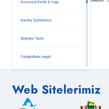
Telefon :
5
Kurumsal Kimlik & Logo
Tokuş Mahallesi
Kardeş Şehirlerimiz
Tekke Mahallesi
Belediye Tarihi
Tahtaköprü Mahallesi
Fotoğraflarla İnegöl
Şipali Mahallesi
Önceki Başkanlarımız
Web Sitelerimiz
Şehitler Mahallesi
Semt Pazarları
Süpürtü Mahallesi