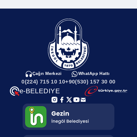
Kent Müzesi
Sungurpaşa Mahallesi
Sayılarla İnegöl
Sultaniye Mahallesi
Kamu Kurumları
Sulhiye Mahallesi
İnegölde Gezilecek Yerler
Soğukdere Mahallesi
Çağrı Merkezi
WhatApp Hattı
0(224) 715 10 10
+90(530) 157 30 00
İnegöl Haritası
Sarıpınar Mahallesi
e-BELEDIYE
İlçemizi Tanıyalım
Saadet Mahallesi
Afet Toplanma Alanları
Rüştiye Mahallesi