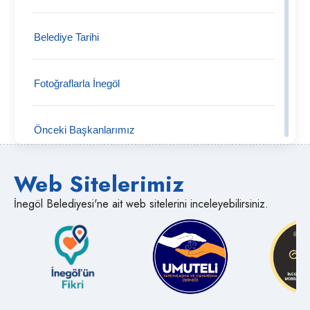
Belediye Tarihi
Tahtaköprü Mahallesi
Fotoğraflarla İnegöl
Şipali Mahallesi
Önceki Başkanlarımız
Şehitler Mahallesi
Web Sitelerimiz
Semt Pazarları
Süpürtü Mahallesi
İnegöl Belediyesi'ne ait web sitelerini inceleyebilirsiniz.
Medya İnegöl
Sülüklügöl Mahallesi
Muhtarlıklar
Süle Mahallesi