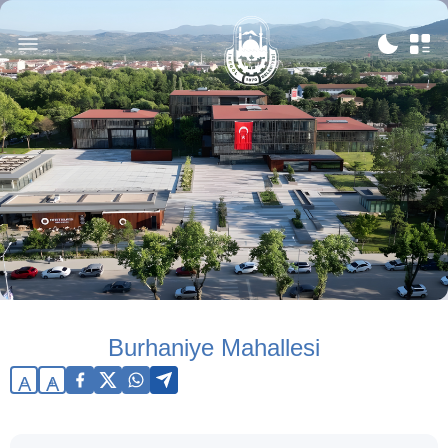
Burhaniye Mahallesi
A
A