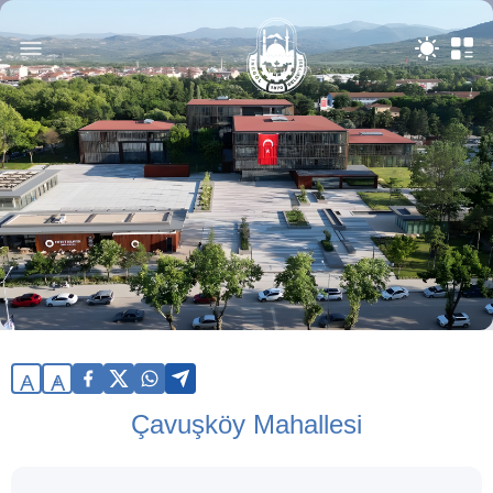
A
A
Çavuşköy Mahallesi