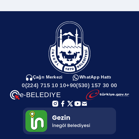
Kent Müzesi
Sungurpaşa Mahallesi
Sayılarla İnegöl
Sultaniye Mahallesi
Kamu Kurumları
Sulhiye Mahallesi
İnegölde Gezilecek Yerler
Soğukdere Mahallesi
Çağrı Merkezi
WhatApp Hattı
0(224) 715 10 10
+90(530) 157 30 00
İnegöl Haritası
Sarıpınar Mahallesi
e-BELEDIYE
İlçemizi Tanıyalım
Saadet Mahallesi
Afet Toplanma Alanları
Rüştiye Mahallesi