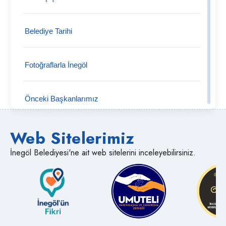
Tekke Mahallesi
Belediye Tarihi
Tahtaköprü Mahallesi
Fotoğraflarla İnegöl
Şipali Mahallesi
Önceki Başkanlarımız
Şehitler Mahallesi
Web Sitelerimiz
Semt Pazarları
Süpürtü Mahallesi
İnegöl Belediyesi'ne ait web sitelerini inceleyebilirsiniz.
Medya İnegöl
Sülüklügöl Mahallesi
Muhtarlıklar
Süle Mahallesi