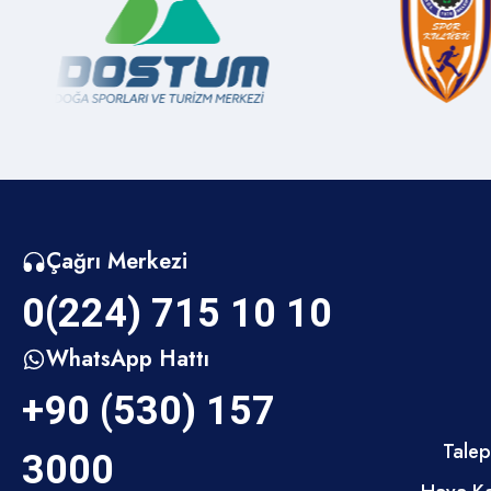
Medya İnegöl
Sülüklügöl Mahallesi
Muhtarlıklar
Süle Mahallesi
Kent Müzesi
Sungurpaşa Mahallesi
Çağrı Merkezi
Sayılarla İnegöl
0(224) 715 10 10
Sultaniye Mahallesi
Kamu Kurumları
WhatsApp Hattı
+90 (530) 157
Sulhiye Mahallesi
İnegölde Gezilecek Yerler
Talep
3000