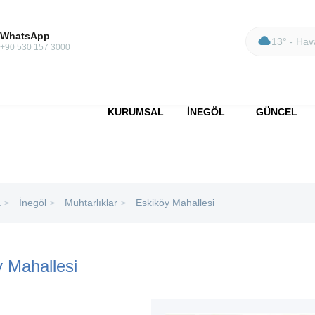
WhatsApp
13° - Hava
+90 530 157 3000
KURUMSAL
İNEGÖL
GÜNCEL
a
İnegöl
Muhtarlıklar
Eskiköy Mahallesi
>
>
>
 Mahallesi