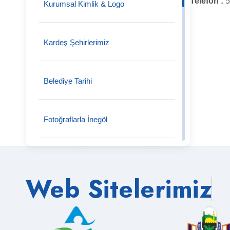
Telefon :
5
Kurumsal Kimlik & Logo
Tokuş Mahallesi
Kardeş Şehirlerimiz
Tekke Mahallesi
Belediye Tarihi
Tahtaköprü Mahallesi
Fotoğraflarla İnegöl
Şipali Mahallesi
Önceki Başkanlarımız
Web Sitelerimiz
Şehitler Mahallesi
Semt Pazarları
Süpürtü Mahallesi