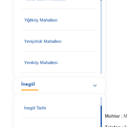
Yiğitköy Mahallesi
Yeniyörük Mahallesi
Yeniköy Mahallesi
İnegöl
Yeniceköy Mahallesi
Tüfekçikonak Mahallesi
İnegöl Tarihi
Muhtar :
M
Turgutalp Köy Mahallesi