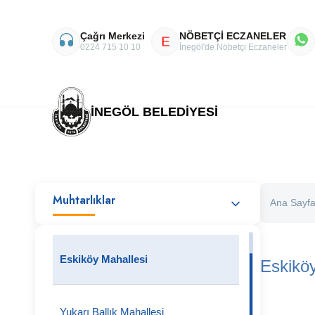
Çağrı Merkezi
NÖBETÇİ ECZANELER
E
0224 715 10 10
İnegöl'de Nöbetçi Eczaneler
İNEGÖL BELEDİYESİ
Muhtarlıklar
Ana Sayf
Eskiköy Mahallesi
Eskiköy
Yukarı Ballık Mahallesi