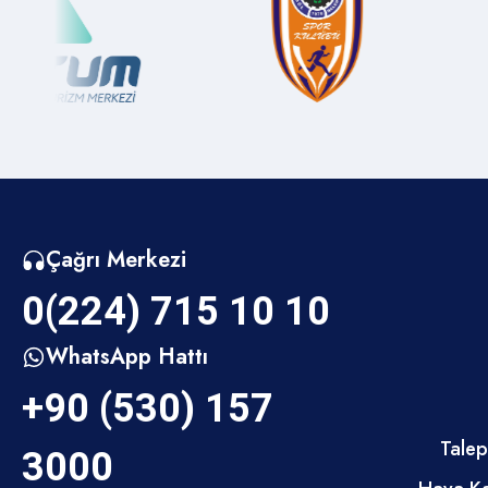
Medya İnegöl
Sülüklügöl Mahallesi
Muhtarlıklar
Süle Mahallesi
Kent Müzesi
Sungurpaşa Mahallesi
Çağrı Merkezi
Sayılarla İnegöl
0(224) 715 10 10
Sultaniye Mahallesi
Kamu Kurumları
WhatsApp Hattı
+90 (530) 157
Sulhiye Mahallesi
İnegölde Gezilecek Yerler
Talep
3000