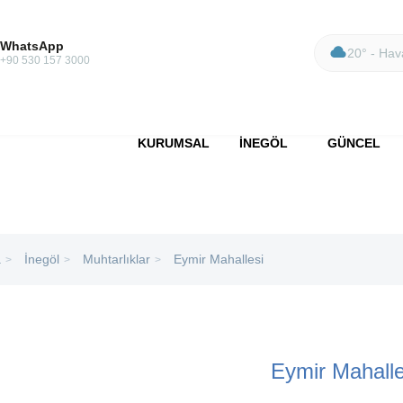
WhatsApp
20° - Hava
+90 530 157 3000
KURUMSAL
İNEGÖL
GÜNCEL
a
İnegöl
Muhtarlıklar
Eymir Mahallesi
>
>
>
Eymir Mahalle