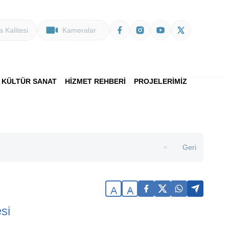
 Kalitesi
Kameralar
KÜLTÜR SANAT
HİZMET REHBERİ
PROJELERİMİZ
Geri
>
A
A
si