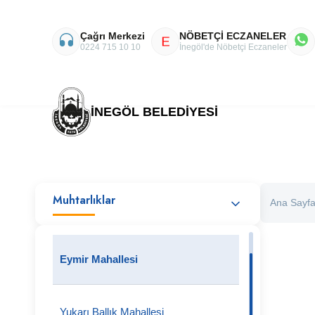
Çağrı Merkezi
NÖBETÇİ ECZANELER
E
0224 715 10 10
İnegöl'de Nöbetçi Eczaneler
İNEGÖL BELEDİYESİ
Muhtarlıklar
Ana Sayf
Eymir Mahallesi
Yukarı Ballık Mahallesi