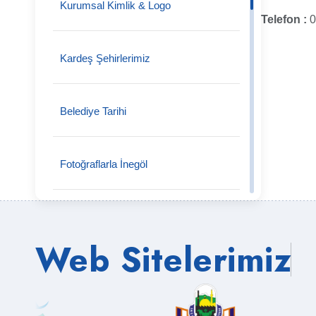
Kurumsal Kimlik & Logo
Telefon :
0
Tokuş Mahallesi
Kardeş Şehirlerimiz
Tekke Mahallesi
Belediye Tarihi
Tahtaköprü Mahallesi
Fotoğraflarla İnegöl
Şipali Mahallesi
Önceki Başkanlarımız
Web Sitelerimiz
Şehitler Mahallesi
Semt Pazarları
Süpürtü Mahallesi