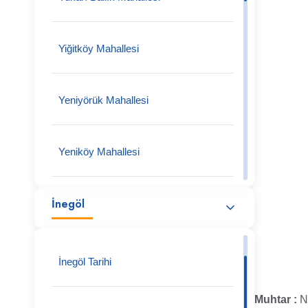
Yiğitköy Mahallesi
Yeniyörük Mahallesi
Yeniköy Mahallesi
İnegöl
Yeniceköy Mahallesi
Tüfekçikonak Mahallesi
İnegöl Tarihi
Muhtar :
N
Turgutalp Köy Mahallesi