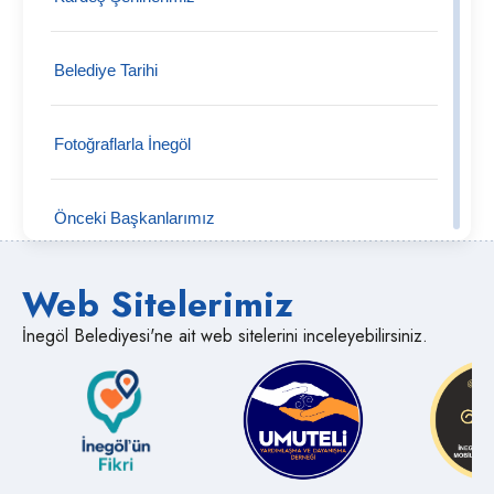
Tekke Mahallesi
Belediye Tarihi
Tahtaköprü Mahallesi
Fotoğraflarla İnegöl
Şipali Mahallesi
Önceki Başkanlarımız
Şehitler Mahallesi
Web Sitelerimiz
Semt Pazarları
Süpürtü Mahallesi
İnegöl Belediyesi'ne ait web sitelerini inceleyebilirsiniz.
Medya İnegöl
Sülüklügöl Mahallesi
Muhtarlıklar
Süle Mahallesi