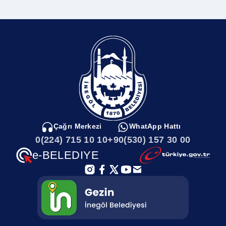
Kent Müzesi
Sungurpaşa Mahallesi
Sayılarla İnegöl
Sultaniye Mahallesi
Kamu Kurumları
Sulhiye Mahallesi
İnegölde Gezilecek Yerler
Soğukdere Mahallesi
Çağrı Merkezi
WhatApp Hattı
0(224) 715 10 10
+90(530) 157 30 00
İnegöl Haritası
Sarıpınar Mahallesi
e-BELEDIYE
İlçemizi Tanıyalım
Saadet Mahallesi
Afet Toplanma Alanları
Rüştiye Mahallesi