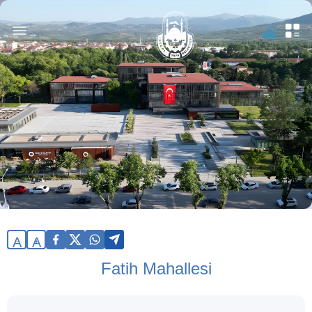
A
A
Fatih Mahallesi