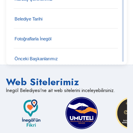
Tekke Mahallesi
Belediye Tarihi
Tahtaköprü Mahallesi
Fotoğraflarla İnegöl
Şipali Mahallesi
Önceki Başkanlarımız
Şehitler Mahallesi
Web Sitelerimiz
Semt Pazarları
Süpürtü Mahallesi
İnegöl Belediyesi'ne ait web sitelerini inceleyebilirsiniz.
Medya İnegöl
Sülüklügöl Mahallesi
Muhtarlıklar
Süle Mahallesi