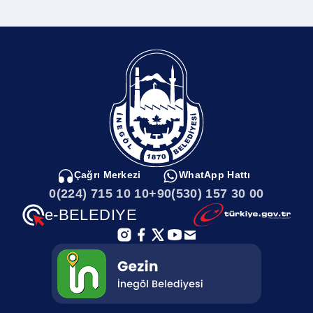
Kent Müzesi
Sungurpaşa Mahallesi
Sayılarla İnegöl
Sultaniye Mahallesi
Kamu Kurumları
Sulhiye Mahallesi
İnegölde Gezilecek Yerler
Soğukdere Mahallesi
Çağrı Merkezi
WhatApp Hattı
0(224) 715 10 10
+90(530) 157 30 00
İnegöl Haritası
Sarıpınar Mahallesi
e-BELEDIYE
İlçemizi Tanıyalım
Saadet Mahallesi
Afet Toplanma Alanları
Rüştiye Mahallesi