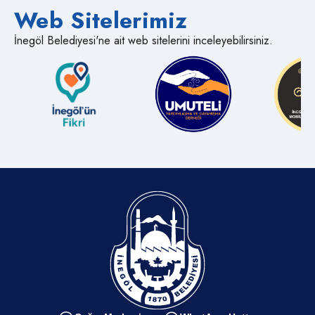
Web Sitelerimiz
Semt Pazarları
İnegöl Belediyesi'ne ait web sitelerini inceleyebilirsiniz.
Medya İnegöl
Muhtarlıklar
Kent Müzesi
Sayılarla İnegöl
Kamu Kurumları
İnegölde Gezilecek Yerler