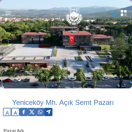
Yeniceköy Mh. Açık Semt Pazarı
A
A
Pazar Adı