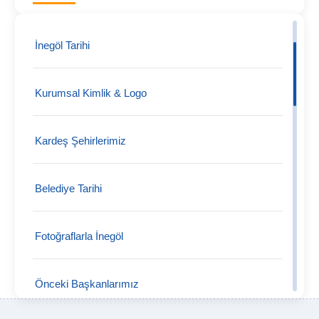
Salı Pazarı ( Alanyurt Kapalı Pazarı)
İnegöl Tarihi
Cumartesi Açık Semt Pazarı
Kurumsal Kimlik & Logo
Pazartesi Pazarı (Açık)
Kardeş Şehirlerimiz
Cum-pa Kapalı Pazaryeri
Belediye Tarihi
Mer-pa Kapalı Pazaryeri
Fotoğraflarla İnegöl
Alanyurt Köyiçi Açık Semt Pazarı
Önceki Başkanlarımız
Cerrah Mh. Açık Semt Pazarı.