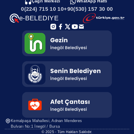
Çağrı Merkezi
WhatApp Hattı
0(224) 715 10 10
+90(530) 157 30 00
İnegöl Haritası
e-BELEDIYE
İlçemizi Tanıyalım
Afet Toplanma Alanları
Parklarımız
Aramızdan Ayrılanlar
Kent Konseyi
Kemalpaşa Mahallesi, Adnan Menderes
Bulvarı No:1 İnegöl / Bursa
İnegölün Mutfağı
© 2025 - Tüm Hakları Saklıdır.