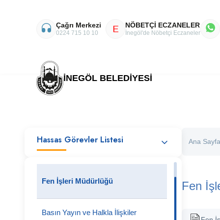
Çağrı Merkezi
NÖBETÇİ ECZANELER
E
0224 715 10 10
İnegöl'de Nöbetçi Eczaneler
İNEGÖL BELEDİYESİ
Hassas Görevler Listesi
Ana Sayf
Fen İşleri Müdürlüğü
Fen İşl
Basın Yayın ve Halkla İlişkiler
Fen İ