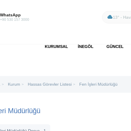
WhatsApp
13° - Hava
+90 530 157 3000
KURUMSAL
İNEGÖL
GÜNCEL
a
Kurum
Hassas Görevler Listesi
Fen İşleri Müdürlüğü
>
>
>
eri Müdürlüğü
şleri Müdürlüğü Dosya - 1