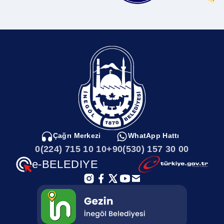
Komisyon Raporları
Veteriner İşleri Müdürlüğü
Bilgi Güvenliği Politikası
Yazı İşleri Müdürlüğü
Hassas Görevler Listesi
Zabıta Müdürlüğü
Eylem Planları
Ortak Görevler
Çağrı Merkezi
WhatApp Hattı
0(224) 715 10 10
+90(530) 157 30 00
İstatistik Raporları
İnsan Kaynakları ve Eğitim Müdürlüğü
e-BELEDIYE
Banka Hesap Numaraları
Çalıştay Raporları