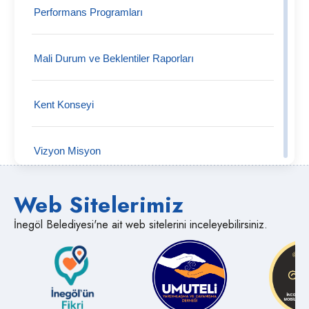
Performans Programları
Mali Hizmetler Müdürlüğü
Mali Durum ve Beklentiler Raporları
Mezarlık İşleri Müdürlüğü
Kent Konseyi
Muhtarlık İşleri Müdürlüğü
Vizyon Misyon
Park ve Bahçeler Müdürlüğü
Web Sitelerimiz
Organizasyon Şeması
Ruhsat ve Denetim Müdürlüğü
İnegöl Belediyesi'ne ait web sitelerini inceleyebilirsiniz.
Kalite Politikalarımız
Sosyal Yardım İşleri Müdürlüğü
Web Sitesi Gizlilik Politikası
Temizlik İşleri Müdürlüğü