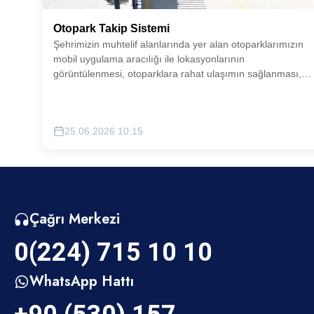
Otopark Takip Sistemi
Şehrimizin muhtelif alanlarında yer alan otoparklarımızın
mobil uygulama aracılığı ile lokasyonlarının
görüntülenmesi, otoparklara rahat ulaşımın sağlanması,
doluluk oranlarına dair verilerin görüntülenmesi gibi alt
hizmetlerin yer aldığı otopark takip sistemini hayata
geçirilecektir.
25.06.2026 10:15
Çağrı Merkezi
0(224) 715 10 10
WhatsApp Hattı