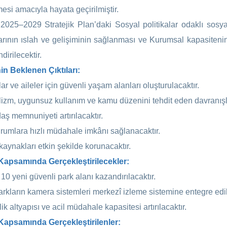
esi amacıyla hayata geçirilmiştir.
 2025–2029 Stratejik Plan’daki Sosyal politikalar odaklı sosya
arının ıslah ve gelişiminin sağlanması ve Kurumsal kapasitenin ve
ndirilecektir.
in Beklenen Çıktıları:
r ve aileler için güvenli yaşam alanları oluşturulacaktır.
izm, uygunsuz kullanım ve kamu düzenini tehdit eden davranışla
aş memnuniyeti artırılacaktır.
urumlara hızlı müdahale imkânı sağlanacaktır.
aynakları etkin şekilde korunacaktır.
Kapsamında Gerçekleştirilecekler:
 10 yeni güvenli park alanı kazandırılacaktır.
rkların kamera sistemleri merkezî izleme sistemine entegre edil
k altyapısı ve acil müdahale kapasitesi artırılacaktır.
Kapsamında Gerçekleştirilenler: