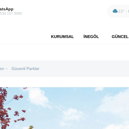
atsApp
13° - 
 530 157 3000
KURUMSAL
İNEGÖL
GÜNCEL
en
Güvenli Parklar
>