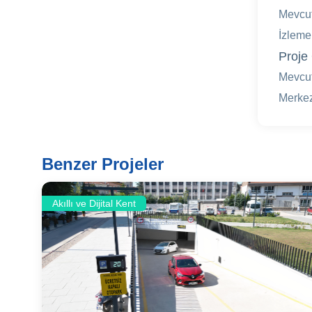
Mevcut
İzleme
Proje 
Mevcut
Merkezi
Benzer Projeler
Akıllı ve Dijital Kent