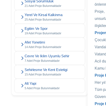
Sosyal Sorumluluk
önlenm
21 Adet Proje Bulunmaktadır
Proje,
Yerel Ve Kirsal Kalkinma
unsurl
25 Adet Proje Bulunmaktadır
ilişkile
Egitim Ve Spor
Projen
19 Adet Proje Bulunmaktadır
Çocukla
Afet Yonetimi
Vandal
14 Adet Proje Bulunmaktadır
Vatand
Cevre Ve Iklim Uyumlu Sehir
7 Adet Proje Bulunmaktadır
Acil d
Kamu k
Sehirlesme Ve Kent Estetigi
15 Adet Proje Bulunmaktadır
Proje 
Her yıl
Alt Yapi
5 Adet Proje Bulunmaktadır
Tüm pa
Güvenli
Proje 