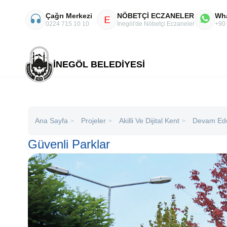
Çağrı Merkezi
NÖBETÇİ ECZANELER
Wh
E
0224 715 10 10
İnegöl'de Nöbetçi Eczaneler
+90
İNEGÖL BELEDİYESİ
Ana Sayfa
Projeler
Akilli Ve Dijital Kent
Devam Ed
>
>
>
Güvenli Parklar