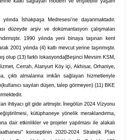
elerine katkı sağlayan modern ve erişilebilir yaşam
0 yılında İshakpaşa Medresesi’ne dayanmaktadır.
arası düzeyde arşiv ve dokümantasyon çalışmaları
ndırmıştır. 1990 yılında yeni binaya taşınan kent
ak 2001 yılında (4) katlı mevcut yerine taşınmıştır.
ılmış olup (13) farklı lokasyonda[Beşinci Mevsim KSM,
met, Cerrah, Alanyurt Köy içi, Akhisar, Orhaniye,
na, çıktı almalarına imkân sağlayan hizmetleriyle
ren(kullanıcı sayıları düşen, talep görmeyen) (11) BKE
ürmektedir.
lan ihtiyacı git gide artmıştır. İnegölün 2024 Vizyonu
eğiştirilmesi, kütüphaneye yönelik meraklandırma,
a dair etkinlikler ve projeler yapılması ile alakalı
ıraathanesi” konseptinin 2020-2024 Stratejik Plan