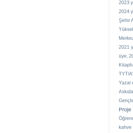
2023 y
2024 y
Şehir 
Yüksek
Merkez
2021 y
üye, 2
Kitaph
TYT/A
Yazar 
Askıda
Gençle
Proje 
Öğrenc
kahve 