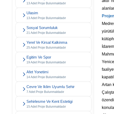
aktif 
13 Adet Proje Bulunmaktadır
alanla
Ulasim
Proje
13 Adet Proje Bulunmaktadır
Medres
Sosyal Sorumluluk
yürütü
21 Adet Proje Bulunmaktadır
kütüph
Yerel Ve Kirsal Kalkinma
İdarem
25 Adet Proje Bulunmaktadır
Mahmud
Egitim Ve Spor
Yenice
19 Adet Proje Bulunmaktadır
faaliye
Afet Yonetimi
kapatı
14 Adet Proje Bulunmaktadır
Artan 
Cevre Ve Iklim Uyumlu Sehir
7 Adet Proje Bulunmaktadır
Çalışt
özendi
Sehirlesme Ve Kent Estetigi
15 Adet Proje Bulunmaktadır
konula