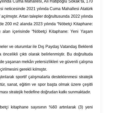
yılında Cuma Mahallesi, Ali Hatipoğlu Sokak’ta, 170
isi neticesinde 2021 yılında Cuma Mahallesi Atatürk
çılmıştır. Artan talepler doğrultusunda 2022 yılında
nde 200 m2 alanda 2023 yılında “Nöbetçi Kitaphane:
lı alan içerisinde “Nöbetçi Kitaphane: Yeni Yaşam
şmeler ve oturumlar ile Dış Paydaş Vatandaş Beklenti
öncelikli çıktı olarak belirlenmiştir. Bu doğrultuda
nde yaşanan mekân yetersizlikleri ve güvenli çalışma
rilmesini gerekli kılmıştır.
tırılarak sportif çalışmalarla desteklenmesi stratejik
ltür, sanat, eğitim ve spor başta olmak üzere çeşitli
nması stratejik hedefine doğrudan katkı sunmaktadır.
tçi kitaphane sayısının %60 artırılarak (3) yeni