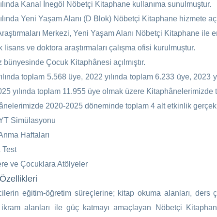
ılında Kanal İnegöl Nöbetçi Kitaphane kullanıma sunulmuştur.
ılında Yeni Yaşam Alanı (D Blok) Nöbetçi Kitaphane hizmete açıl
Araştırmaları Merkezi, Yeni Yaşam Alanı Nöbetçi Kitaphane ile ent
 lisans ve doktora araştırmaları çalışma ofisi kurulmuştur.
 bünyesinde Çocuk Kitaphânesi açılmıştır.
ılında toplam 5.568 üye, 2022 yılında toplam 6.233 üye, 2023 y
025 yılında toplam 11.955 üye olmak üzere Kitaphânelerimizde t
ânelerimizde 2020-2025 döneminde toplam 4 alt etkinlik gerçekleş
YT Simülasyonu
Anma Haftaları
 Test
re ve Çocuklara Atölyeler
Özellikleri
ilerin eğitim-öğretim süreçlerine; kitap okuma alanları, ders ça
ikram alanları ile güç katmayı amaçlayan Nöbetçi Kitaphan