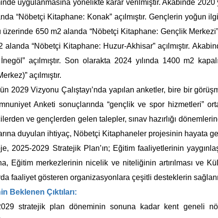
nde uygulanmasına yönelikte karar verilmiştir. Akabinde 2020 
nda “Nöbetçi Kitaphane: Konak” açılmıştır. Gençlerin yoğun ilg
ı üzerinde 650 m2 alanda “Nöbetçi Kitaphane: Gençlik Merkezi” a
 alanda “Nöbetçi Kitaphane: Huzur-Akhisar” açılmıştır. Akabi
İnegöl” açılmıştır. Son olarakta 2024 yılında 1400 m2 kapa
erkez)” açılmıştır.
’ün 2029 Vizyonu Çalıştayı’nda yapılan anketler, bire bir görü
nuniyet Anketi sonuçlarında “gençlik ve spor hizmetleri” orta 
ilerden ve gençlerden gelen talepler, sınav hazırlığı dönemleri
rına duyulan ihtiyaç, Nöbetçi Kitaphaneler projesinin hayata geçi
je, 2025-2029 Stratejik Plan’ın; Eğitim faaliyetlerinin yaygınlaş
a, Eğitim merkezlerinin nicelik ve niteliğinin artırılması ve Kü
rda faaliyet gösteren organizasyonlara çeşitli desteklerin sağla
in Beklenen Çıktıları:
029 stratejik plan döneminin sonuna kadar kent geneli nöbe