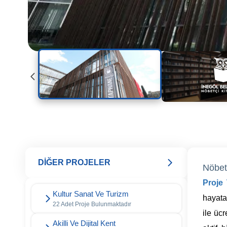
DİĞER PROJELER
Nöbet
Proje
Kultur Sanat Ve Turizm
hayata 
22 Adet Proje Bulunmaktadır
ile üc
Akilli Ve Dijital Kent