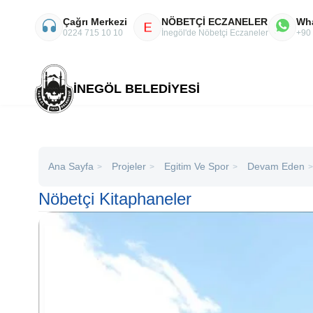
Çağrı Merkezi
NÖBETÇİ ECZANELER
Wh
E
0224 715 10 10
İnegöl'de Nöbetçi Eczaneler
+90
İNEGÖL BELEDİYESİ
Ana Sayfa
Projeler
Egitim Ve Spor
Devam Eden
>
>
>
>
Nöbetçi Kitaphaneler