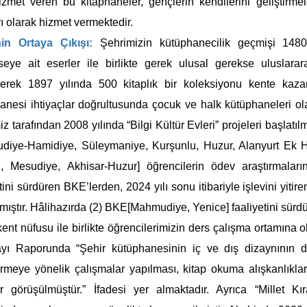
hizmet veren bu kitaphaneler, gençlerin kendilerini geliştirm
rı olarak hizmet vermektedir.
nin Ortaya Çıkışı:
Şehrimizin kütüphanecilik geçmişi 148
eye ait eserler ile birlikte gerek ulusal gerekse uluslar
lerek 1897 yılında 500 kitaplık bir koleksiyonu kente kaza
anesi ihtiyaçlar doğrultusunda çocuk ve halk kütüphaneleri olar
iz tarafından 2008 yılında “Bilgi Kültür Evleri” projeleri başlat
iye-Hamidiye, Süleymaniye, Kurşunlu, Huzur, Alanyurt Ek Hiz
, Mesudiye, Akhisar-Huzur] öğrencilerin ödev araştırmaları
tini sürdüren BKE’lerden, 2024 yılı sonu itibariyle işlevini yiti
lmıştır. Hâlihazırda (2) BKE[Mahmudiye, Yenice] faaliyetini sürd
kent nüfusu ile birlikte öğrencilerimizin ders çalışma ortamına o
ayı Raporunda “Şehir kütüphanesinin iç ve dış dizaynının d
rmeye yönelik çalışmalar yapılması, kitap okuma alışkanlıkların
r görüşülmüştür.” İfadesi yer almaktadır. Ayrıca “Millet K