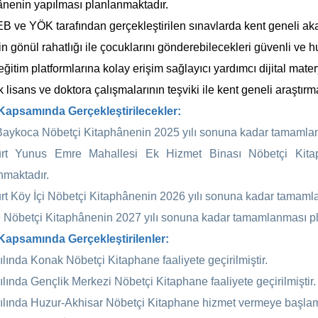
ânenin yapılması planlanmaktadır.
EB ve YÖK tarafından gerçekleştirilen sınavlarda kent geneli a
in gönül rahatlığı ile çocuklarını gönderebilecekleri güvenli ve 
 eğitim platformlarına kolay erişim sağlayıcı yardımcı dijital matery
lisans ve doktora çalışmalarının teşviki ile kent geneli araştırma
Kapsamında Gerçekleştirilecekler:
aykoca Nöbetçi Kitaphânenin 2025 yılı sonuna kadar tamamlan
urt Yunus Emre Mahallesi Ek Hizmet Binası Nöbetçi Kita
nmaktadır.
rt Köy İçi Nöbetçi Kitaphânenin 2026 yılı sonuna kadar tamaml
 Nöbetçi Kitaphânenin 2027 yılı sonuna kadar tamamlanması pl
Kapsamında Gerçekleştirilenler:
ılında Konak Nöbetçi Kitaphane faaliyete geçirilmiştir.
ılında Gençlik Merkezi Nöbetçi Kitaphane faaliyete geçirilmiştir.
ılında Huzur-Akhisar Nöbetçi Kitaphane hizmet vermeye başlamı