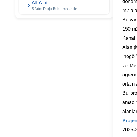
dönemi
Alt Yapi
5 Adet Proje Bulunmaktadır
m2 ala
Bulvar
150 m2
Kanal 
Alanı(M
İnegöl
ve Mem
öğrenc
ortamla
Bu pro
amacın
alanla
Projen
2025-2