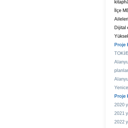
kitaph
İlçe M
Aileler
Dijital
Yüksek 
Proje 
TOKİ/B
Alany
planla
Alanyu
Yenice
Proje 
2020 y
2021 y
2022 y