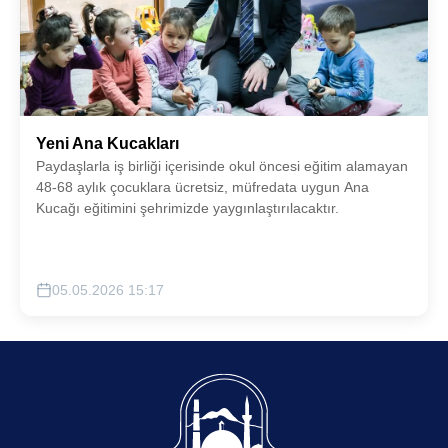
Yeni Ana Kucakları
Paydaşlarla iş birliği içerisinde okul öncesi eğitim alamayan
48-68 aylık çocuklara ücretsiz, müfredata uygun Ana
Kucağı eğitimini şehrimizde yaygınlaştırılacaktır.
05.05.2026 15:17