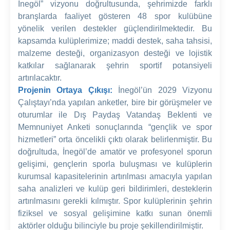
İnegöl” vizyonu doğrultusunda, şehrimizde farklı
branşlarda faaliyet gösteren 48 spor kulübüne
yönelik verilen destekler güçlendirilmektedir. Bu
kapsamda kulüplerimize; maddi destek, saha tahsisi,
malzeme desteği, organizasyon desteği ve lojistik
katkılar sağlanarak şehrin sportif potansiyeli
artırılacaktır.
Projenin Ortaya Çıkışı:
İnegöl’ün 2029 Vizyonu
Çalıştayı’nda yapılan anketler, bire bir görüşmeler ve
oturumlar ile Dış Paydaş Vatandaş Beklenti ve
Memnuniyet Anketi sonuçlarında “gençlik ve spor
hizmetleri” orta öncelikli çıktı olarak belirlenmiştir. Bu
doğrultuda, İnegöl’de amatör ve profesyonel sporun
gelişimi, gençlerin sporla buluşması ve kulüplerin
kurumsal kapasitelerinin artırılması amacıyla yapılan
saha analizleri ve kulüp geri bildirimleri, desteklerin
artırılmasını gerekli kılmıştır. Spor kulüplerinin şehrin
fiziksel ve sosyal gelişimine katkı sunan önemli
aktörler olduğu bilinciyle bu proje şekillendirilmiştir.