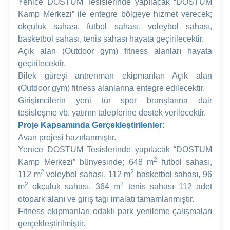
Yenice DOSTUM Tesislerinde yapılacak “DOSTUM
Kamp Merkezi” ile entegre bölgeye hizmet verecek;
okçuluk sahası, futbol sahası, voleybol sahası,
basketbol sahası, tenis sahası hayata geçirilecektir.
Açık alan (Outdoor gym) fitness alanları hayata
geçirilecektir.
Bilek güreşi antrenman ekipmanları Açık alan
(Outdoor gym) fitness alanlarına entegre edilecektir.
Girişimcilerin yeni tür spor branşlarına dair
tesisleşme vb. yatırım taleplerine destek verilecektir.
Proje Kapsamında Gerçekleştirilenler:
Avan projesi hazırlanmıştır.
Yenice DOSTUM Tesislerinde yapılacak “DOSTUM
2
Kamp Merkezi” bünyesinde; 648 m
futbol sahası,
2
2
112 m
voleybol sahası, 112 m
basketbol sahası, 96
2
2
m
okçuluk sahası, 364 m
tenis sahası 112 adet
otopark alanı ve giriş tagı imalatı tamamlanmıştır.
Fitness ekipmanları odaklı park yenileme çalışmaları
gerçekleştirilmiştir.