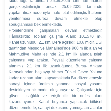
Müdürlüğü tarafından 25.09.2025 tarihinde ihalesi
gerçekleştirilmiştir ancak 25.09.2025 tarihinde
yapılan itiraz nedeniyle ihale iptal edilmiştir. İhalenin
yenilenmesi süreci devam etmekte olup
sonuçlanması beklenmektedir.
Projelendirme çalışmaları devam etmektedir.
Hâlihazırda: Toplam çalışma Alanı: 101.570 m²,
Kanal uzunluğu: 2,1 km, Dere açıklığı: 10,6 m’dir. DSİ
tarafından Mesudiye Mahallesi’nde 900 m lik alan ve
Mahmudiye Mahallesi’nde 2,1 km lik alanda ıslah
çalışması yapılacaktır. Peyzaj düzenleme çalışma
alanımız 2.1 km lik uzunluğunda Bursa- Ankara
Karayolundan başlayıp Ahmet Türkel Çevre Yoluna
kadar uzanan alanı kapsamaktadır.Bu düzenlemeyle
sanayi içinde üretimin yanında sosyal yaşamı
destekleyen bir model oluşturuyoruz. Çalışanlar için
güvenli, sağlıklı ve erişilebilir bir nefes alanı
kazandırıyoruz. Kanal boyunca yapılacak bitkisel
düzenlemelerle, sanayi dokusunu yumuşatan alanlar