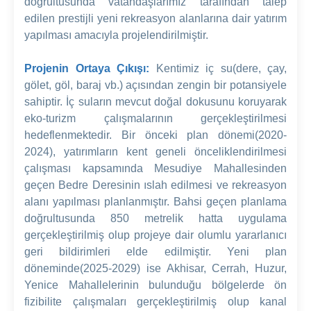
doğrultusunda vatandaşlarımız tarafından talep
edilen prestijli yeni rekreasyon alanlarına dair yatırım
yapılması amacıyla projelendirilmiştir.
Projenin Ortaya Çıkışı:
Kentimiz iç su(dere, çay,
gölet, göl, baraj vb.) açısından zengin bir potansiyele
sahiptir. İç suların mevcut doğal dokusunu koruyarak
eko-turizm çalışmalarının gerçekleştirilmesi
hedeflenmektedir. Bir önceki plan dönemi(2020-
2024), yatırımların kent geneli önceliklendirilmesi
çalışması kapsamında Mesudiye Mahallesinden
geçen Bedre Deresinin ıslah edilmesi ve rekreasyon
alanı yapılması planlanmıştır. Bahsi geçen planlama
doğrultusunda 850 metrelik hatta uygulama
gerçekleştirilmiş olup projeye dair olumlu yararlanıcı
geri bildirimleri elde edilmiştir. Yeni plan
döneminde(2025-2029) ise Akhisar, Cerrah, Huzur,
Yenice Mahallelerinin bulunduğu bölgelerde ön
fizibilite çalışmaları gerçekleştirilmiş olup kanal