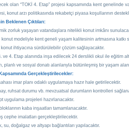
lecek olan “TOKİ 4. Etap” projesi kapsamında kent genelinde vat
esi, konut arzı politikasında rekabetçi piyasa koşullarının dest
in Beklenen Çıktıları:
ik zorluk yaşayan vatandaşlara nitelikli konut imkânı sunulacak
 konut modeliyle kent geneli yaşam kalitesinin artmasına katkı s
 konut ihtiyacına sürdürülebilir çözüm sağlayacaktır.
 ve 4. Etap alanında inşa edilecek 24 derslikli okul ile eğitim alt
, planlı ve sosyal donatı alanlarıyla bütünleşmiş bir yaşam alanı
Kapsamında Gerçekleştirilecekler:
sahası imar planı odaklı uygulamaya hazır hale getirilecektir.
onay, ruhsat durumu vb. mevzuatsal durumların kontrolleri sağlana
t uygulama projeleri hazırlanacaktır.
bloklarının kaba inşaatları tamamlanacaktır.
ış cephe imalatları gerçekleştirilecektir.
k, su, doğalgaz ve altyapı bağlantıları yapılacaktır.