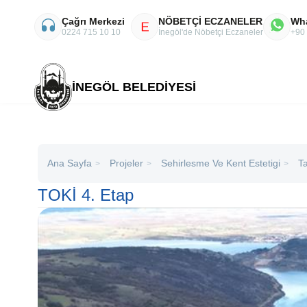
Çağrı Merkezi
NÖBETÇİ ECZANELER
Wh
E
0224 715 10 10
İnegöl'de Nöbetçi Eczaneler
+90
İNEGÖL BELEDİYESİ
Ana Sayfa
Projeler
Sehirlesme Ve Kent Estetigi
T
>
>
>
TOKİ 4. Etap