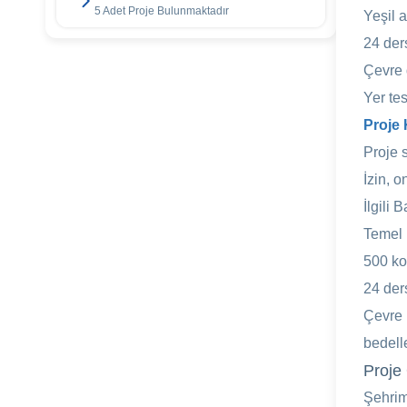
5 Adet Proje Bulunmaktadır
Yeşil a
24 der
Çevre 
Yer tes
Proje 
Proje s
İzin, 
İlgili 
Temel 
500 ko
24 ders
Çevre 
bedell
Proje 
Şehrim