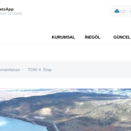
atsApp
13° - 
 530 157 3000
KURUMSAL
İNEGÖL
GÜNCEL
amamlanan
TOKİ 4. Etap
>