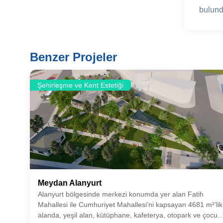
bulund
Benzer Projeler
Şehirleşme ve Kent Estetiği
Meydan Alanyurt
Alanyurt bölgesinde merkezi konumda yer alan Fatih
Mahallesi ile Cumhuriyet Mahallesi’ni kapsayan 4681 m²’lik
alanda, yeşil alan, kütüphane, kafeterya, otopark ve çocuk