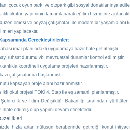
lan, çocuk oyun parkı ve otopark gibi sosyal donatılar inşa edilec
slikli okulun yapımının tamamlanarak eğitim hizmetine açılacaktı
düzenlemesi ve peyzaj çalışmaları ile modern bir yaşam alanı ka
limleri yapılacaktır.
Kapsamında Gerçekleştirilenler:
ahası imar planı odaklı uygulamaya hazır hale getirilmiştir.
onay, ruhsat durumu vb. mevzuatsal durumlar kontrol edilmiştir.
Bakanlıkla koordineli uygulama projeleri hazırlanmıştır.
kazı çalışmalarına başlanmıştır.
nutu kapsayan proje alanı hazırlanmıştır.
likli okul projesi TOKİ 4. Etap ile eş zamanlı planlanmıştır.
Şehircilik ve İklim Değişikliği Bakanlığı tarafından yürütüle
e ihale edilmiş olup yapımı devam etmektedir.
Özellikleri
izde hızla artan nüfusun beraberinde getirdiği konut ihtiy