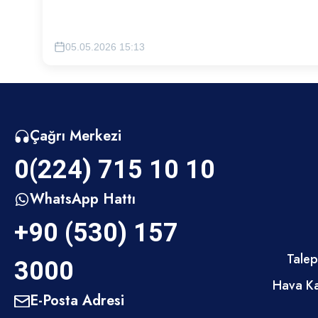
oyun alanı içeren yeni meydan projesi hayata geçirilecektir
05.05.2026 15:13
Çağrı Merkezi
0(224) 715 10 10
WhatsApp Hattı
+90 (530) 157
Talep
3000
Hava Ka
E-Posta Adresi