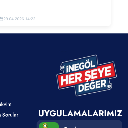
Etabın hayata geçirilmesi adına koordinasyon süreci
yürütülecektir.
29.04.2026 14:22
akvimi
UYGULAMALARIMIZ
n Sorular