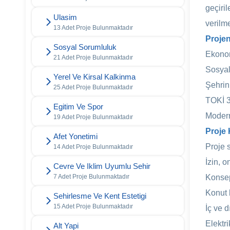
geçiri
Ulasim
verilm
13 Adet Proje Bulunmaktadır
Projen
Sosyal Sorumluluk
Ekonom
21 Adet Proje Bulunmaktadır
Sosyal
Yerel Ve Kirsal Kalkinma
Şehrin
25 Adet Proje Bulunmaktadır
TOKİ 3.
Egitim Ve Spor
Modern
19 Adet Proje Bulunmaktadır
Proje 
Afet Yonetimi
Proje 
14 Adet Proje Bulunmaktadır
İzin, 
Cevre Ve Iklim Uyumlu Sehir
7 Adet Proje Bulunmaktadır
Konsep
Konut 
Sehirlesme Ve Kent Estetigi
15 Adet Proje Bulunmaktadır
İç ve d
Elektri
Alt Yapi