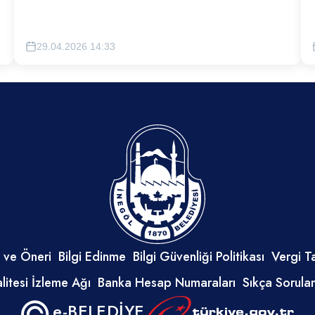
.
vatandaşlarımıza ve kentsel dönüşüm hak sahiplerine
alternatif oluşturulacak 1.000 sosyal konut sunulacaktır.
29.04.2026 14:33
 ve Öneri
Bilgi Edinme
Bilgi Güvenliği Politikası
Vergi T
litesi İzleme Ağı
Banka Hesap Numaraları
Sıkça Sorula
e-BELEDİYE