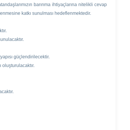
andaşlarımızın barınma ihtiyaçlarına nitelikli cevap
eklenmesine katkı sunulması hedeflenmektedir.
tır.
unulacaktır.
yapısı güçlendirilecektir.
 oluşturulacaktır.
caktır.