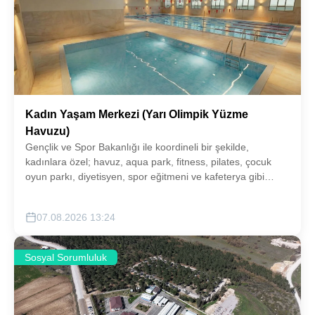
Kadın Yaşam Merkezi (Yarı Olimpik Yüzme
Havuzu)
Gençlik ve Spor Bakanlığı ile koordineli bir şekilde,
kadınlara özel; havuz, aqua park, fitness, pilates, çocuk
oyun parkı, diyetisyen, spor eğitmeni ve kafeterya gibi
hizmetleri barındıran kompleks bir yaşam alanı
oluşturulacaktır.
07.08.2026 13:24
Sosyal Sorumluluk