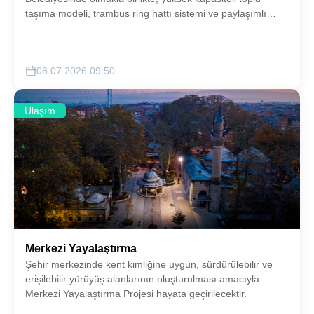
taşıma modeli, trambüs ring hattı sistemi ve paylaşımlı
yolculuk uygulamaları (e-scooter, e-bike vb.) gibi yenilikçi
ulaşım çözümleri ilgili paydaş kurumlarla koordineli olarak
şehrimize kazandırılacaktır.
08.07.2026 09:50
Ulaşım
Merkezi Yayalaştırma
Şehir merkezinde kent kimliğine uygun, sürdürülebilir ve
erişilebilir yürüyüş alanlarının oluşturulması amacıyla
Merkezi Yayalaştırma Projesi hayata geçirilecektir.