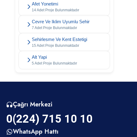
Afet Yonetimi
14 Adet Proje Bulunmaktadır
Cevre Ve Iklim Uyumlu Sehir
7 Adet Proje Bulunmaktadır
Sehirlesme Ve Kent Estetigi
15 Adet Proje Bulunmaktadır
Alt Yapi
5 Adet Proje Bulunmaktadır
Çağrı Merkezi
0(224) 715 10 10
WhatsApp Hattı