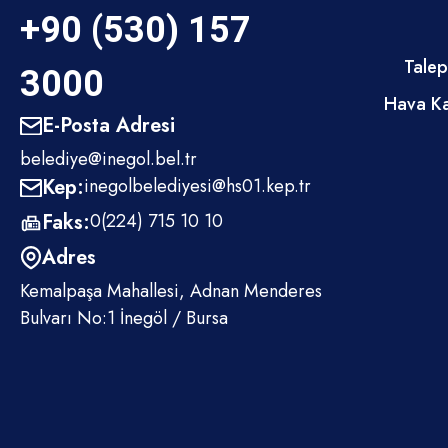
+90 (530) 157
Talep
3000
Hava Ka
E-Posta Adresi
belediye@inegol.bel.tr
Kep:
inegolbelediyesi@hs01.kep.tr
Faks:
0(224) 715 10 10
Adres
Kemalpaşa Mahallesi, Adnan Menderes
Bulvarı No:1 İnegöl / Bursa