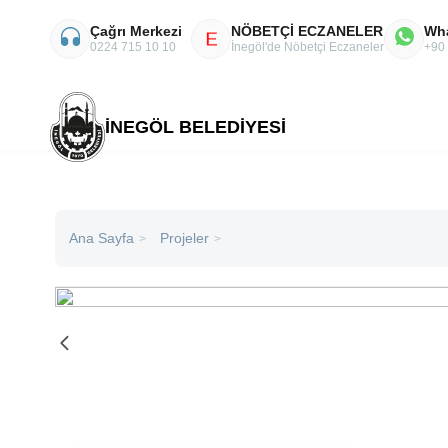
Çağrı Merkezi
NÖBETÇİ ECZANELER
Wh
E
0224 715 10 10
İnegöl'de Nöbetçi Eczaneler
+90
İNEGÖL BELEDİYESİ
Ana Sayfa
Projeler
>
>