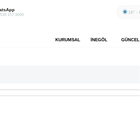
atsApp
16° - 
 530 157 3000
KURUMSAL
İNEGÖL
GÜNCEL