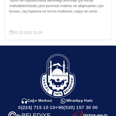
Tarım ve hayvancılıkta verimliliği artırmak için kırsal
mahallelerimizde yeni tarımsal makine ve ekipmanları (arı
kovanı, taş toplama ve kırma makinesi, salça ve ceviz
soyma makineleri, hayvan yıkama havuzu) çiftçilerimizle
buluşturulacaktır.
05.05.2026 15:39
Çağrı Merkezi
WhatApp Hattı
0(224) 715 10 10
+90(530) 157 30 00
e-BELEDIYE