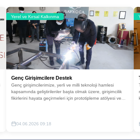
Yerel ve Kırsal Kalkınma
Genç Girişimcilere Destek
i
Genç girişimcilerimize, yerli ve milli teknoloji hamlesi
kapsamında geliştirilenler başta olmak üzere, girişimcilik
fikirlerini hayata geçirmeleri için prototipleme atölyesi ve
u
satış pazarlama ağı konularında destekler sunulacaktır.
04.06.2026 09:18