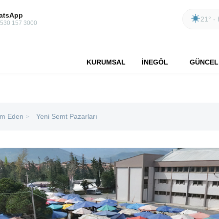
atsApp
21° - 
 530 157 3000
KURUMSAL
İNEGÖL
GÜNCEL
m Eden
Yeni Semt Pazarları
>