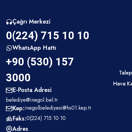
Çağrı Merkezi
0(224) 715 10 10
WhatsApp Hattı
+90 (530) 157
Talep
3000
Hava Ka
E-Posta Adresi
belediye@inegol.bel.tr
Kep:
inegolbelediyesi@hs01.kep.tr
Faks:
0(224) 715 10 10
Adres