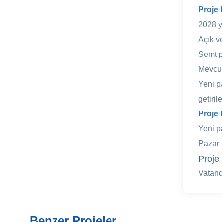
Proje 
2028 y
Açık ve
Semt p
Mevcut 
Yeni p
getirile
Proje 
Yeni pa
Pazar k
Proje 
Vatanda
Benzer Projeler