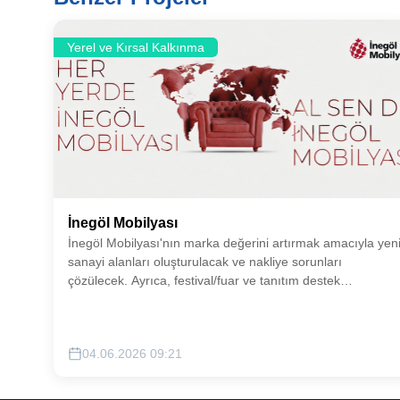
Yerel ve Kırsal Kalkınma
İnegöl Mobilyası
İnegöl Mobilyası'nın marka değerini artırmak amacıyla yen
sanayi alanları oluşturulacak ve nakliye sorunları
çözülecek. Ayrıca, festival/fuar ve tanıtım destek
çalışmalarıyla tesisleşme ve modernizasyon koordinasyon
güçlendirilecektir.
04.06.2026 09:21