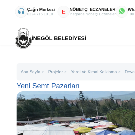
Çağrı Merkezi
NÖBETÇİ ECZANELER
Wh
E
0224 715 10 10
İnegöl'de Nöbetçi Eczaneler
+90
İNEGÖL BELEDİYESİ
Ana Sayfa
Projeler
Yerel Ve Kirsal Kalkinma
Deva
>
>
>
Yeni Semt Pazarları